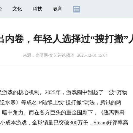
论
文化
科技
教育
出内卷，年轻人选择过“搜打撤”
来源：
光明网-文艺评论频道
2025-12-01 15:04
戏的核心机制。2025年，游戏圈中刮起了一波“万物
逆水寒》等成名IP陆续上线“搜打撤”玩法，腾讯的两
动》暗中角力。而在各方巨头的重金围剿下，《逃离鸭科
成本游戏，全球销量已突破300万份，Steam好评率高