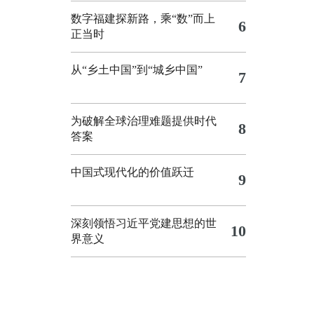
数字福建探新路，乘“数”而上
6
正当时
从“乡土中国”到“城乡中国”
7
为破解全球治理难题提供时代
8
答案
中国式现代化的价值跃迁
9
深刻领悟习近平党建思想的世
10
界意义