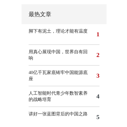
最热文章
脚下有泥土，理论才能有温度
1
用真心展现中国，世界自有回
2
响
40亿千瓦家底铸牢中国能源底
3
座
人工智能时代青少年数智素养
4
的战略培育
讲好一张蓝图背后的中国之路
5