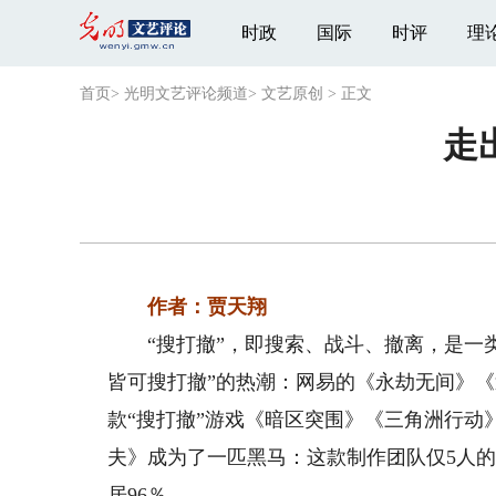
时政
国际
时评
理
首页
>
光明文艺评论频道
>
文艺原创
>
正文
走
作者：贾天翔
“搜打撤”，即搜索、战斗、撤离，是一类游
皆可搜打撤”的热潮：网易的《永劫无间》《
款“搜打撤”游戏《暗区突围》《三角洲行
夫》成为了一匹黑马：这款制作团队仅5人的小
居96％。