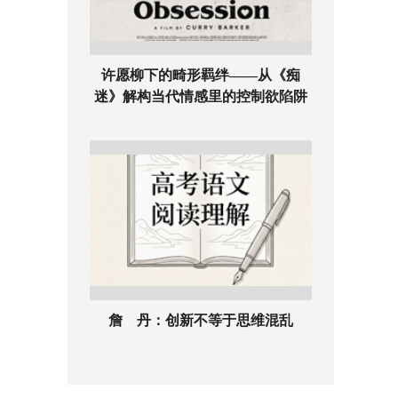
许愿柳下的畸形羁绊——从《痴
迷》解构当代情感里的控制欲陷阱
詹 丹：创新不等于思维混乱