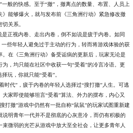
”一般的快感。至于“撤”，撤离点的数量、布置、人员上
夫》能够爆火，就与发布前《三角洲行动》紧急修改撤
密切关系。
是正视内卷、走出内卷，倒不如说是疲于内卷。如同
样，一些年轻人避免过于主动的行为，转而将游戏体验的获
率。在《三角洲行动》备受诟病的更新后，玩家无论是
行为，均只能在社区中收获一句“受着”的冷言冷语。更
选择玩，你就只能“受着”。
时代”，疲于内卷的年轻人选择过“搜打撤”人生。可逃
。大家即使能够坦言“受着”算法、外力的摆布，内心又
搜打撤”游戏中仍然有一批自称“鼠鼠”的玩家试图重新建
就说明青年一代并不是彻底的心灰意冷，而仍有积极的
一束微弱的光芒从游戏中放大至全社会，让更多青年人