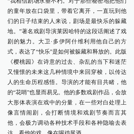
“我相信剧场永垂不朽。对于那些秘密地把他们
的童年放在口袋里，带着它离开，一直玩到他
们的日子结束的人来说，剧场是最快乐的躲藏
地。”著名戏剧导演莱因哈特的这段话阐述了戏
剧的魅力。大卫·多伊阿什维利用他自己的方
式，表达了“快乐”是如何被躲藏和释放的。此版
《樱桃园》在诗意的过去、杂乱的当下和迷茫
又憧憬的未来这几种情境中来回穿梭，以传达
人的生命历程感悟。导演的才能有目共睹，他
的“花哨”也显而易见。他的多数戏剧作品，会放
大形体表演在戏中的分量，在一些对白处理上
像言情闹剧，会打断情境和戏剧节奏而言其
他，会极力调动各种技术手段和各种隐喻去表
达。看他的戏，像在喝鸡尾酒。