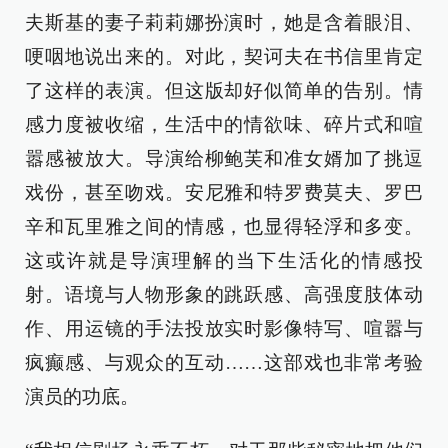
夫斯基的妻子莉莉娜扮演时，她是含着眼泪、
哽咽地说出来的。对此，契诃夫在书信里肯定
了这样的表演。但这版却好似简单的告别。情
感力度被收缩，生活中的情欲味、碎片式和喧
嚣感被放大。导演给柳鲍芙和准女婿加了挑逗
戏份，甚至吻戏。安尼雅和特罗费莫夫、罗巴
辛和瓦里雅之间的情感，也显得轻浮和多变。
这或许就是导演理解的当下生活化的情感投
射。语境与人物形象的跳跃感、高强度肢体动
作、用运镜的手法投放实时影像特写、喧嚣与
疯癫感、与观众的互动……这部戏也非常考验
演员的功底。