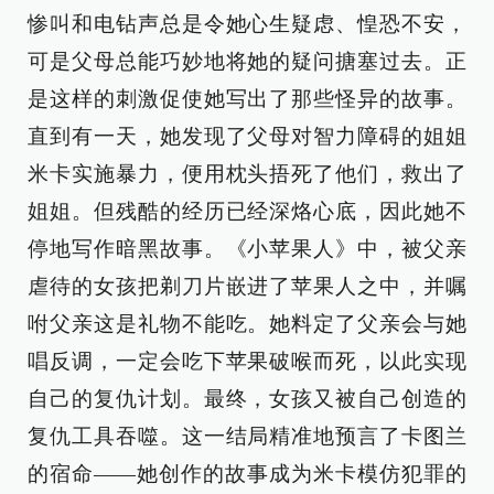
惨叫和电钻声总是令她心生疑虑、惶恐不安，
可是父母总能巧妙地将她的疑问搪塞过去。正
是这样的刺激促使她写出了那些怪异的故事。
直到有一天，她发现了父母对智力障碍的姐姐
米卡实施暴力，便用枕头捂死了他们，救出了
姐姐。但残酷的经历已经深烙心底，因此她不
停地写作暗黑故事。《小苹果人》中，被父亲
虐待的女孩把剃刀片嵌进了苹果人之中，并嘱
咐父亲这是礼物不能吃。她料定了父亲会与她
唱反调，一定会吃下苹果破喉而死，以此实现
自己的复仇计划。最终，女孩又被自己创造的
复仇工具吞噬。这一结局精准地预言了卡图兰
的宿命——她创作的故事成为米卡模仿犯罪的