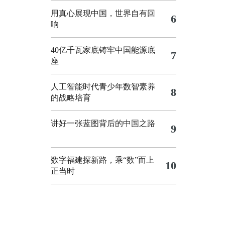
用真心展现中国，世界自有回
6
响
40亿千瓦家底铸牢中国能源底
7
座
人工智能时代青少年数智素养
8
的战略培育
讲好一张蓝图背后的中国之路
9
数字福建探新路，乘“数”而上
10
正当时