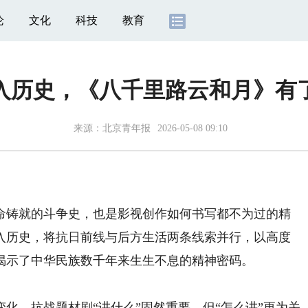
论
文化
科技
教育
入历史，《八千里路云和月》有
来源：
北京青年报
2026-05-08 09:10
铸就的斗争史，也是影视创作如何书写都不为过的精
入历史，将抗日前线与后方生活两条线索并行，以高度
揭示了中华民族数千年来生生不息的精神密码。
，抗战题材剧“讲什么”固然重要，但“怎么讲”更为关