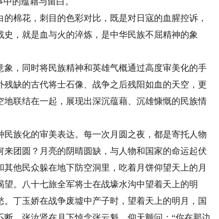
事中的蕴藉与留白。
的棉花，刺目的色彩对比，既是对日寇的血腥控诉，
战史，就是血与火的淬炼，是中华民族不屈精神的象
象，同时将民族精神和英雄气概通过高度审美化的手
外残缺的古代将士石像、战争之后残阳如血的天空，更
空地联结在一起，展现出深沉蕴藉、沉雄慷慨的民族情
民族化的审美表达。每一次月圆之夜，都是寄托人物
何来团圆？月亮的阴晴圆缺，与人物和国家的命运起伏
和其他民众躲在地下防空洞里，吃着月饼仰望天上的月
渴望。八十七旅全军将士在战壕水沟中望着天上的明
愁。丁玉娇在战争废墟中产子时，望着天上的明月，国
不断。张汝贤在月下悼念张云魁，仰天颤问：“你在那边