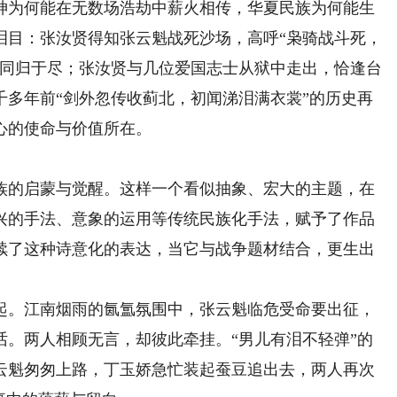
神为何能在无数场浩劫中薪火相传，华夏民族为何能生
泪目：张汝贤得知张云魁战死沙场，高呼“枭骑战斗死，
克同归于尽；张汝贤与几位爱国志士从狱中走出，恰逢台
千多年前“剑外忽传收蓟北，初闻涕泪满衣裳”的历史再
心的使命与价值所在。
的启蒙与觉醒。这样一个看似抽象、宏大的主题，在
兴的手法、意象的运用等传统民族化手法，赋予了作品
续了这种诗意化的表达，当它与战争题材结合，更生出
。江南烟雨的氤氲氛围中，张云魁临危受命要出征，
话。两人相顾无言，却彼此牵挂。“男儿有泪不轻弹”的
云魁匆匆上路，丁玉娇急忙装起蚕豆追出去，两人再次