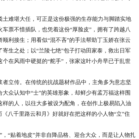
土难堪大任，可正是这份极强的生存能力与脚踏实地
火车票不惜插队，也凭着这份“厚脸皮”，拥有了跨越八
娇顺利接生；用看似“混不吝”的手法帮助丁玉娇在张云
了寄生之处；以“兰陵七绝”包子打动田家泰，救出日军
这个在风雨中硬挺的“舵手”，张家这叶小舟早已于乱世
者立传。在传统的抗战题材作品中，主角多为意志坚
合大众认知中“士”的英雄形象，却鲜少有孟万福这样围
这样的人，以往大多被设为配角，在创作上极易陷入油
而《八千里路云和月》好就好在把这样的小人物“立”住
，“贴着地皮”并非自降品格、迎合大众，而是让人物扎