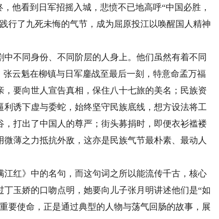
终，他看到日军招摇入城，悲愤不已地高呼“中国必胜，
命践行了九死未悔的气节，成为屈原投江以唤醒国人精神
中不同身份、不同阶层的人身上。他们虽然有着不同
”：张云魁在柳镇与日军鏖战至最后一刻，特意命孟万福
亲，要向世人宣告真相，保住八十七旅的美名；民族资
逼利诱下虚与委蛇，始终坚守民族底线，想方设法将工
谷，打出了中国人的尊严；街头募捐时，即便衣衫褴褛
用微薄之力抵抗外敌，这亦是民族气节最朴素、最动人
江红》中的名句，而这句词之所以能流传千古，核心
过丁玉娇的口吻点明，她要向儿子张月明讲述他们是“如
的重要使命，正是通过典型的人物与荡气回肠的故事，展