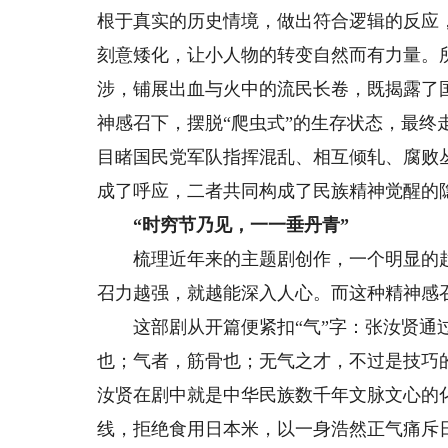
根于真实的历史情境，做出符合逻辑的反应
刻意矮化，让小人物的转变自然而有力量。
涉，铺展出血与火中的流民长卷，既揭露了
神感召下，摆脱“爬虫式”的生存状态，最
目睹国民党军队指挥混乱、相互倾轧、腐败
成了呼应，二者共同构成了民族精神觉醒的
“时穷节乃见，一一垂丹青”
梳理近年来的主题剧创作，一个明显的趋
召力越强，就越能深入人心。而这种精神感
这部剧从开篇便紧扣“气”字：张汝贤通过
也；气者，筋骨也；无气之才，不过是技巧
汝贤在剧中就是中华民族数千年文脉文心的化
线，拒绝食用日本米，以一身浩然正气痛斥