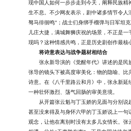
现中国人如何一步步走到今天，阐释民族精
生不息。不少网友表示，剧中诸多情节令人
驽马徘徊鸣”；战士们身绑手榴弹与日军坦
儿庄大捷，满城舞狮庆祝的场景，不正是一
现吗？这种情感共鸣，正是历史剧创作最核
将诗意表达与战争题材相结合
张永新导演的《觉醒年代》讲述的是民族
张导的镜头下被高度审美化：物的隐喻、比
诗意。在《八千里路云和月》中，张永新延
一种壮怀激烈、荡气回肠的审美意境。
从开篇张云魁与丁玉娇的见面与分别说起
甚至没来得及与身怀六甲的丁玉娇说上一句
观念，让他在离别时没有太多儿女情长。张