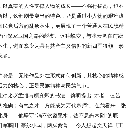
，以真实的人性支撑人物的成长——不强行拔高，也不
所以，这部剧最突出的特色，乃是通过小人物的艰难跋
国民党后方的乱象丛生，更展现了一个普通人在民族精
终走向保家卫国之路的蜕变。这种蜕变，与张云魁在前线
丛生，进而蜕变为具有共产主义信仰的新四军将领，形
隐喻。
势是：无论作品外在形式如何创新，其核心的精神感
召力的核心，正是民族精神与民族气节。
对比赵孟頫与颜真卿的书法，鲜明提出“才者，技艺
的堆砌；有气之才，方能成为万代宗师”。在我看来，张
身——他坚守“渴不饮盗泉水，热不息恶木阴”的底
日军藤田“蕞尔小国，两脚禽兽”，令人想起文天祥《正