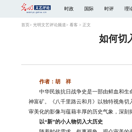
时政
国际
时评
理
首页
>
光明文艺评论频道
>
看客
>
正文
如何切
作者：胡 祥
中华民族抗日战争史是一部由鲜血和生命
神富矿。《八千里路云和月》以独特视角切
审美化的影像与蕴藉丰厚的历史气象，深刻
以“新”的小人物切入大历史
随着时代需求、叙事视角、观众审美的变化