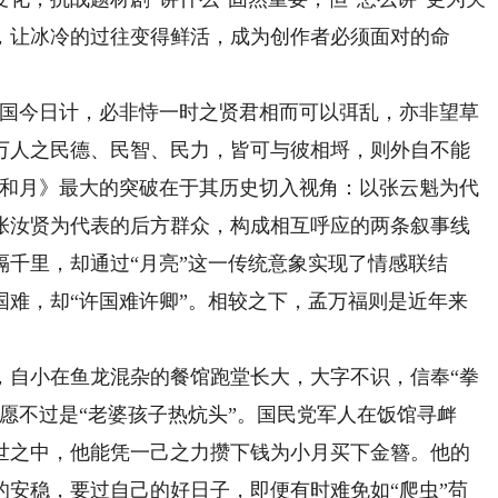
，让冰冷的过往变得鲜活，成为创作者必须面对的命
国今日计，必非恃一时之贤君相而可以弭乱，亦非望草
万人之民德、民智、民力，皆可与彼相埒，则外自不能
云和月》最大的突破在于其历史切入视角：以张云魁为代
张汝贤为代表的后方群众，构成相互呼应的两条叙事线
千里，却通过“月亮”这一传统意象实现了情感联结
国难，却“许国难许卿”。相较之下，孟万福则是近年来
自小在鱼龙混杂的餐馆跑堂长大，大字不识，信奉“拳
愿不过是“老婆孩子热炕头”。国民党军人在饭馆寻衅
世之中，他能凭一己之力攒下钱为小月买下金簪。他的
的安稳，要过自己的好日子，即便有时难免如“爬虫”苟