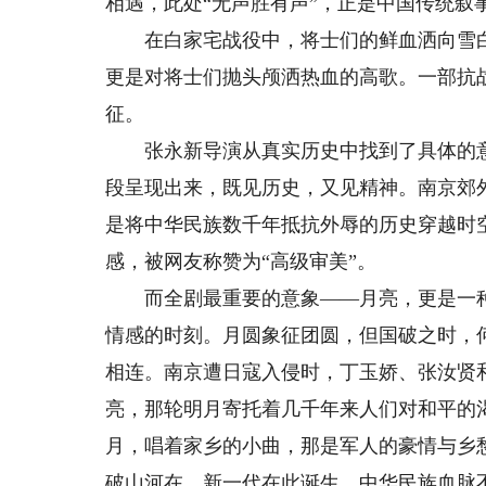
相遇，此处“无声胜有声”，正是中国传统叙
在白家宅战役中，将士们的鲜血洒向雪白
更是对将士们抛头颅洒热血的高歌。一部抗
征。
张永新导演从真实历史中找到了具体的意
段呈现出来，既见历史，又见精神。南京郊
是将中华民族数千年抵抗外辱的历史穿越时
感，被网友称赞为“高级审美”。
而全剧最重要的意象——月亮，更是一种
情感的时刻。月圆象征团圆，但国破之时，
相连。南京遭日寇入侵时，丁玉娇、张汝贤
亮，那轮明月寄托着几千年来人们对和平的
月，唱着家乡的小曲，那是军人的豪情与乡
破山河在，新一代在此诞生，中华民族血脉