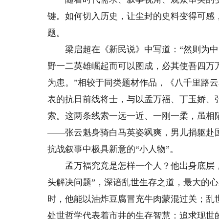
键。如何切入历史，让尘封的史料变得可感
题。
梁启超在《新民说》中写道：“然则为中
野一二英雄崛起而可以图成，必其使吾四万
为患。”相较于同类题材作品，《八千里路
表的抗日前线将士，与以孟万福、丁玉娇、
索。这两条线索一远一近、一刚一柔，虽相隔
——张云魁身骑白马英姿飒爽，男儿捐躯赴
抗战叙事中极具新意的“小人物”。
孟万福究竟是怎样一个人？他出身底层，
头解决问题”，深谙乱世生存之道，最大的心
时，他能以油炸豆腐冒充牛肉蒙混过关；乱
处世哲学代表着市井的生存智慧：追求现世