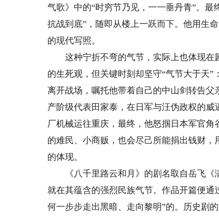
气歌》中的“时穷节乃见，一一垂丹青”。最
抗战到底”，随即从楼上一跃而下。他用生
的现代写照。
这种宁折不弯的气节，实际上也体现在剧
的生死观，但关键时刻却坚守“气节大于天
离开战场，嘱托他带着自己的中山剑转告父
产阶级代表田家泰，在日军与汪伪政权的威
厂机械运往重庆，最终，他怒掴日本军官角
的难民、小商贩，也会尽己所能捐出钱财，
的体现。
《八千里路云和月》的剧名取自岳飞《满
就在其蕴含的强烈民族气节。作品开篇便通
何一步步走出黑暗、走向黎明”的。历史剧