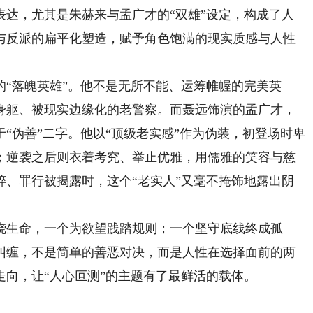
，尤其是朱赫来与孟广才的“双雄”设定，构成了人
与反派的扁平化塑造，赋予角色饱满的现实质感与人性
落魄英雄”。他不是无所不能、运筹帷幄的完美英
身躯、被现实边缘化的老警察。而聂远饰演的孟广才，
“伪善”二字。他以“顶级老实感”作为伪装，初登场时卑
；逆袭之后则衣着考究、举止优雅，用儒雅的笑容与慈
碎、罪行被揭露时，这个“老实人”又毫不掩饰地露出阴
生命，一个为欲望践踏规则；一个坚守底线终成孤
纠缠，不是简单的善恶对决，而是人性在选择面前的两
向，让“人心叵测”的主题有了最鲜活的载体。