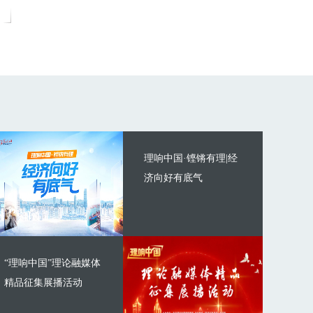
理响中国·铿锵有理|经
济向好有底气
“理响中国”理论融媒体
精品征集展播活动