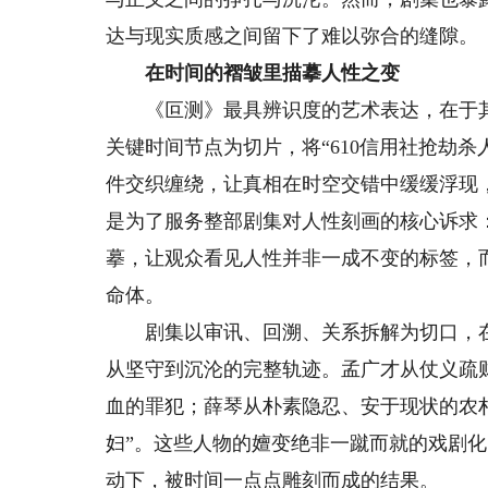
达与现实质感之间留下了难以弥合的缝隙。
在时间的褶皱里描摹人性之变
《叵测》最具辨识度的艺术表达，在于其采用
关键时间节点为切片，将“610信用社抢劫杀人
件交织缠绕，让真相在时空交错中缓缓浮现
是为了服务整部剧集对人性刻画的核心诉求
摹，让观众看见人性并非一成不变的标签，
命体。
剧集以审讯、回溯、关系拆解为切口，在
从坚守到沉沦的完整轨迹。孟广才从仗义疏
血的罪犯；薛琴从朴素隐忍、安于现状的农
妇”。这些人物的嬗变绝非一蹴而就的戏剧
动下，被时间一点点雕刻而成的结果。