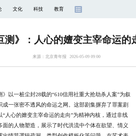
论
文化
科技
教育
叵测》：人心的嬗变主宰命运的
来源：
北京青年报
2026-05-09 09:00
一桩尘封28载的“610信用社重大抢劫杀人案”为叙
织成一张密不透风的命运之网。这部剧集摒弃了罪案剧
以“人心的嬗变主宰命运的走向”为精神内核，通过非线
多面的人物塑造，展示了时代洪流中个体在欲望、情义
露出情节逻辑疏漏、类型创作模板化等问题，在艺术表