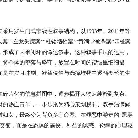
罗生门式非线性叙事结构，以1993年、2011年等
案”“左龙失踪案”“杜铭牺牲案”“黄满堂被杀案”四桩案
，形成了因果闭环的命运叙事。这种叙事手法的运用，
：将个体的堕落与坚守，放置在时间的褶皱里细细描
而是在岁月冲刷、欲望侵蚀与选择堆叠中逐渐变形的生
碎片化的信息拼图中，逐步揭开人物从纯粹到复杂、
财的热血青年，一步步沦为精心策划脱罪、双手沾满鲜
村妇女，最终变为背负多宗命案、在罪恶中游走的“黑寡
化突变，而是在恐惧的裹挟、利益的诱惑、侥幸的心理驱