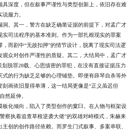
具深度，但在叙事严谨性与类型创新上，依旧存在难
实说服力。
洞。其一，警方在缺乏确凿证据的前提下，对孟广才
现实司法程序的基本准则。作为一部扎根现实的罪案
撑，而剧中“无故扣押”的情节设计，脱离了现实司法逻
发观众对创作严谨性的质疑。其二，大结局中，孟广才
策划脱罪28载、心思缜密的罪犯，在没有直接证据压力
灭式的行为缺乏足够的心理铺垫。即便有薛琴自杀等外
变刻画依旧显得单薄，这一结局更像是“正义虽迟但
的自然延伸。
板化倾向，陷入了类型创作的窠臼。在人物与框架设
老警察执着追查草根逆袭大佬”的双雄对峙模式，朱赫来
出主创的创作路径依赖。而罗生门式叙事、多案串联、