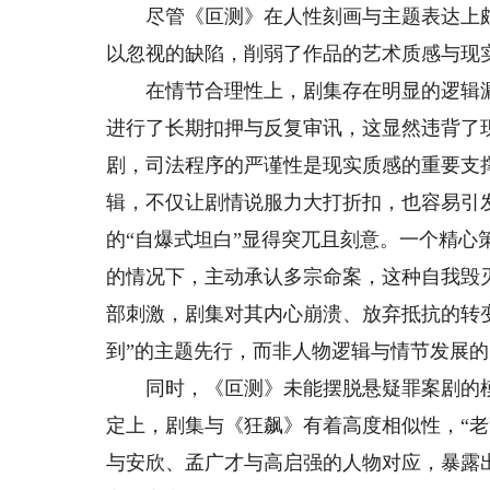
尽管《叵测》在人性刻画与主题表达上颇
以忽视的缺陷，削弱了作品的艺术质感与现
在情节合理性上，剧集存在明显的逻辑漏
进行了长期扣押与反复审讯，这显然违背了
剧，司法程序的严谨性是现实质感的重要支
辑，不仅让剧情说服力大打折扣，也容易引
的“自爆式坦白”显得突兀且刻意。一个精心
的情况下，主动承认多宗命案，这种自我毁
部刺激，剧集对其内心崩溃、放弃抵抗的转
到”的主题先行，而非人物逻辑与情节发展
同时，《叵测》未能摆脱悬疑罪案剧的模
定上，剧集与《狂飙》有着高度相似性，“
与安欣、孟广才与高启强的人物对应，暴露