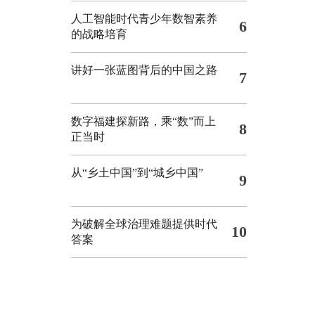
人工智能时代青少年数智素养
6
的战略培育
讲好一张蓝图背后的中国之路
7
数字福建探新路，乘“数”而上
8
正当时
从“乡土中国”到“城乡中国”
9
为破解全球治理难题提供时代
10
答案