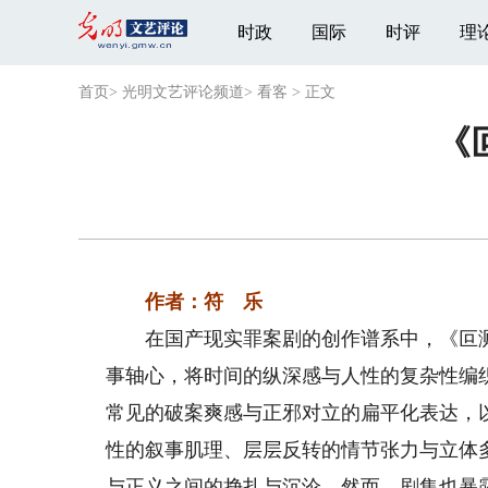
时政
国际
时评
理
首页
>
光明文艺评论频道
>
看客
>
正文
《
作者：符 乐
在国产现实罪案剧的创作谱系中，《叵测》以
事轴心，将时间的纵深感与人性的复杂性编
常见的破案爽感与正邪对立的扁平化表达，
性的叙事肌理、层层反转的情节张力与立体
与正义之间的挣扎与沉沦。然而，剧集也暴