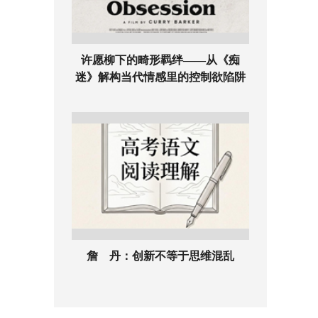
许愿柳下的畸形羁绊——从《痴
迷》解构当代情感里的控制欲陷阱
詹 丹：创新不等于思维混乱