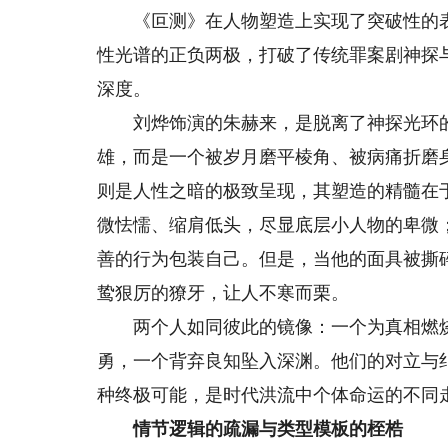
《叵测》在人物塑造上实现了突破性的表达
性光谱的正负两极，打破了传统罪案剧神探
深度。
刘烨饰演的朱赫来，是脱离了神探光环的“
雄，而是一个被岁月磨平棱角、被病痛折磨
则是人性之暗的极致呈现，其塑造的精髓在于
微怯懦、缩肩低头，尽显底层小人物的卑微
善的行为包装自己。但是，当他的面具被撕
鸷狠厉的獠牙，让人不寒而栗。
两个人如同彼此的镜像：一个为真相燃烧
勇，一个背弃良知坠入深渊。他们的对立与
种终极可能，是时代洪流中个体命运的不同走
情节逻辑的疏漏与类型模板的桎梏