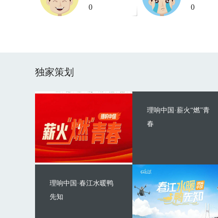
0
0
独家策划
理响中国·薪火“燃”青
春
理响中国·春江水暖鸭
先知