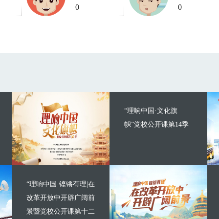
0
0
“理响中国·文化旗
帜”党校公开课第14季
“理响中国·铿锵有理|在
改革开放中开辟广阔前
景暨党校公开课第十二