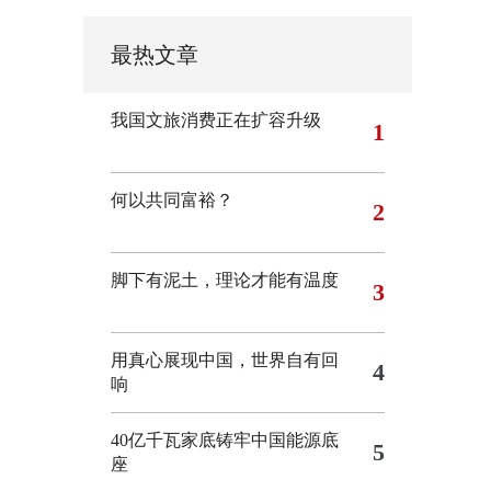
最热文章
我国文旅消费正在扩容升级
1
何以共同富裕？
2
脚下有泥土，理论才能有温度
3
用真心展现中国，世界自有回
4
响
40亿千瓦家底铸牢中国能源底
5
座