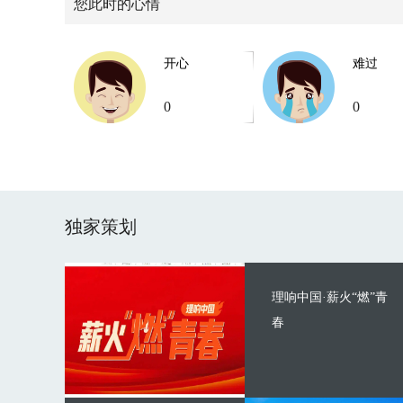
您此时的心情
开心
难过
0
0
独家策划
理响中国·薪火“燃”青
春