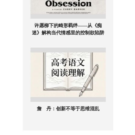
许愿柳下的畸形羁绊——从《痴
迷》解构当代情感里的控制欲陷阱
詹 丹：创新不等于思维混乱