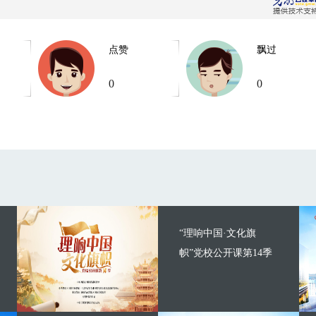
点赞
飘过
0
0
“理响中国·文化旗
帜”党校公开课第14季