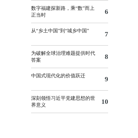
数字福建探新路，乘“数”而上
6
正当时
从“乡土中国”到“城乡中国”
7
为破解全球治理难题提供时代
8
答案
中国式现代化的价值跃迁
9
深刻领悟习近平党建思想的世
10
界意义