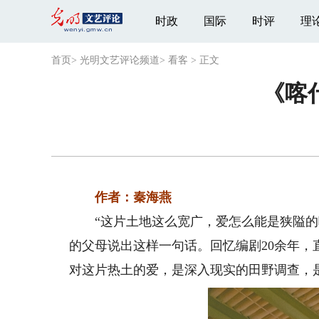
时政
国际
时评
理
首页
>
光明文艺评论频道
>
看客
>
正文
《喀
作者：秦海燕
“这片土地这么宽广，爱怎么能是狭隘的呢
的父母说出这样一句话。回忆编剧20余年
对这片热土的爱，是深入现实的田野调查，