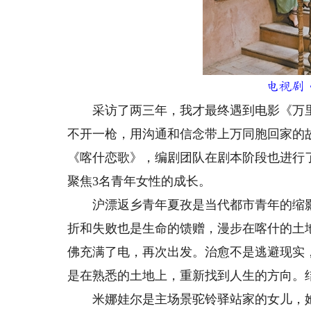
电视剧
采访了两三年，我才最终遇到电影《万里
不开一枪，用沟通和信念带上万同胞回家的
《喀什恋歌》，编剧团队在剧本阶段也进行
聚焦3名青年女性的成长。
沪漂返乡青年夏孜是当代都市青年的缩影
折和失败也是生命的馈赠，漫步在喀什的土
佛充满了电，再次出发。治愈不是逃避现实
是在熟悉的土地上，重新找到人生的方向。结
米娜娃尔是主场景驼铃驿站家的女儿，她