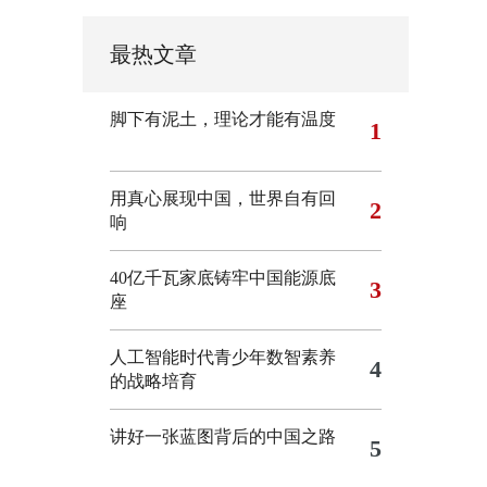
最热文章
脚下有泥土，理论才能有温度
1
用真心展现中国，世界自有回
2
响
40亿千瓦家底铸牢中国能源底
3
座
人工智能时代青少年数智素养
4
的战略培育
讲好一张蓝图背后的中国之路
5