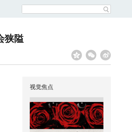
会狭隘
视觉焦点