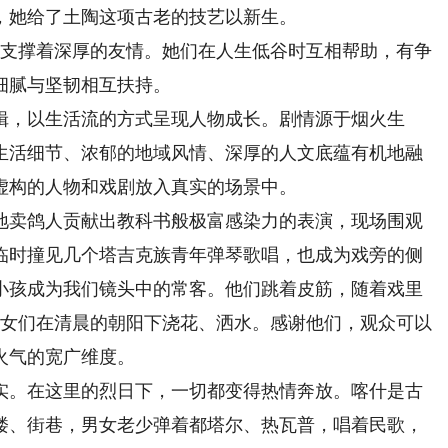
，她给了土陶这项古老的技艺以新生。
支撑着深厚的友情。她们在人生低谷时互相帮助，有争
细腻与坚韧相互扶持。
，以生活流的方式呈现人物成长。剧情源于烟火生
生活细节、浓郁的地域风情、深厚的人文底蕴有机地融
虚构的人物和戏剧放入真实的场景中。
卖鸽人贡献出教科书般极富感染力的表演，现场围观
临时撞见几个塔吉克族青年弹琴歌唱，也成为戏旁的侧
小孩成为我们镜头中的常客。他们跳着皮筋，随着戏里
妇女们在清晨的朝阳下浇花、洒水。感谢他们，观众可以
火气的宽广维度。
。在这里的烈日下，一切都变得热情奔放。喀什是古
楼、街巷，男女老少弹着都塔尔、热瓦普，唱着民歌，