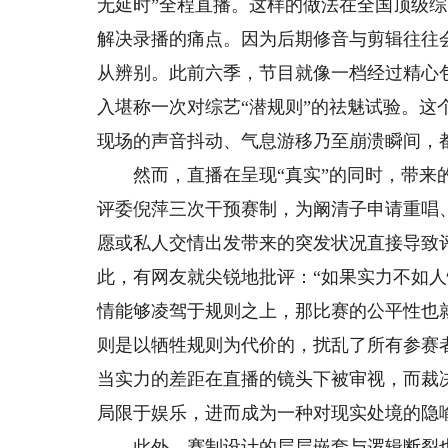
无延时”全程直播。这样的做法在全国顶级
解决录播的痛点。因为后期修音与剪辑往往
从辨别。此前六季，节目就像一档经过精心
入堪称一次对综艺“潜规则”的祛魅试验。
现场的声音抖动、气息游移乃至崩溃瞬间，
然而，直播在呈现“真实”的同时，带来的
评委倪萍三次干预赛制，为阚清子申请重唱
愿或私人交情出发带来的突发状况直接导致
此，有网友就尖锐地批评：“如果实力不如
情能够凌驾于规则之上，那比赛的公平性也
则是以牺牲规则为代价的，扰乱了所有参赛者
当实力的差距在直播的镜头下被审视，而裁
局限于娱乐，进而成为一种对现实处境的隐
此外，赛制设计的层层嵌套与逻辑断裂也