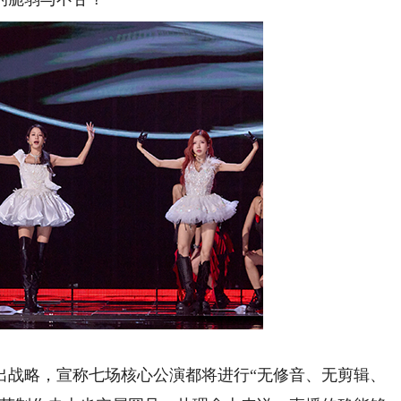
出战略，宣称七场核心公演都将进行“无修音、无剪辑、