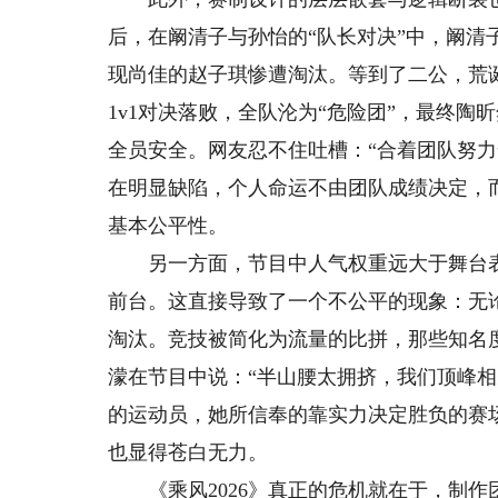
后，在阚清子与孙怡的“队长对决”中，阚清
现尚佳的赵子琪惨遭淘汰。等到了二公，荒诞
1v1对决落败，全队沦为“危险团”，最终
全员安全。网友忍不住吐槽：“合着团队努
在明显缺陷，个人命运不由团队成绩决定，
基本公平性。
另一方面，节目中人气权重远大于舞台表现
前台。这直接导致了一个不公平的现象：无
淘汰。竞技被简化为流量的比拼，那些知名
濛在节目中说：“半山腰太拥挤，我们顶峰
的运动员，她所信奉的靠实力决定胜负的赛
也显得苍白无力。
《乘风2026》真正的危机就在于，制作团