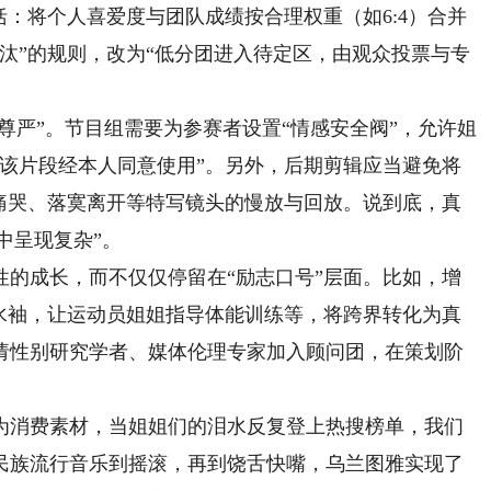
括：将个人喜爱度与团队成绩按合理权重（如6:4）合并
汰”的规则，改为“低分团进入待定区，由观众投票与专
严”。节目组需要为参赛者设置“情感安全阀”，允许姐
“该片段经本人同意使用”。另外，后期剪辑应当避免将
对痛哭、落寞离开等特写镜头的慢放与回放。说到底，真
中呈现复杂”。
成长，而不仅仅停留在“励志口号”层面。比如，增
剧水袖，让运动员姐姐指导体能训练等，将跨界转化为真
请性别研究学者、媒体伦理专家加入顾问团，在策划阶
消费素材，当姐姐们的泪水反复登上热搜榜单，我们
民族流行音乐到摇滚，再到饶舌快嘴，乌兰图雅实现了