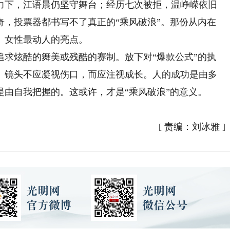
力下，江语晨仍坚守舞台；经历七次被拒，温峥嵘依旧
奇，投票器都书写不了真正的“乘风破浪”。那份从内在
》女性最动人的亮点。
炫酷的舞美或残酷的赛制。放下对“爆款公式”的执
。镜头不应凝视伤口，而应注视成长。人的成功是由多
由自我把握的。这或许，才是“乘风破浪”的意义。
[
责编：刘冰雅
]