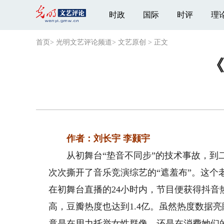
时政
国际
时评
理
首页
>
光明文艺评论频道
>
文艺原创
>
正文
《
作者：刘长宇 李颢宇
从初舞台“垫音不同步”的技术事故，到二公
次次撕开了音乐竞演综艺的“遮羞布”。这个
在初舞台直播的24小时内，节目便获得抖音热
高，豆瓣热度也达到1.4亿。虽然热度数据亮
竟是在用力托举女性群像，还是在消费她们