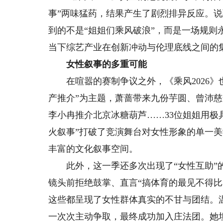
事”两味猛药，结果产生了剧烈排异反应。
到的不是“姐姐们乘风破浪”，而是一场规
当下综艺产业在创新冲动与伦理底线之间的
女性叙事的多重可能
在喧嚣的赛制争议之外，《乘风2026》
产推介”为主题，萧蔷带来九份芋圆、曾沛
李小冉推介北京冰糖葫芦……33位姐姐用极
火叙事”打破了竞演舞台对女性形象的单一
丰富的文化叙事空间。
此外，这一季还多次出现了“女性互助”的
镜头前拒绝鼓掌、直言“搞体育的最见不得
这些都呈现了女性群体真实的不甘与团结。
一次次主动争取，最终成功加入庄法团。她