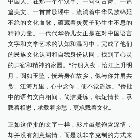
中国人。在那一个个汉字、一句句古诗、一篇
篇美文、一首首歌谣中，流淌着中华民族绵延
不绝的文化血脉，蕴藏着炎黄子孙生生不息的
精神力量。一代代华侨儿女正是在对中国语言
文字和文学艺术的认知和温习中，完成了他们
的民族文化认同和自我身份认同，找到了心灵
的归宿和精神的家园。“行船入夜，恰江上升明
月，圆如玉坠，恍若身在故乡，似与你并肩共
赏。江海万里，心中念你，便不觉遥远。”侨批
中的语句文白相间，简洁凝练，纸短情长，承
载着相思，承载着乡愁，更承载着文化。
正如这侨批的文字一样，影片虽然饱含深情，
却并没有刻意煽情，而是以非常克制的方式来