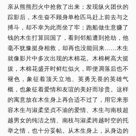
亲从熊熊烈火中抢救了出来；发现纵火团伙的
踪影后，木生奋不顾身单枪匹马赶上前去与之
搏斗，却不幸为此而坐了牢；跑船做生意赚了
钱的木生打算回国了，看到邻船遭到抢劫，他
毫不犹豫挺身相救，却再也没能回来……木生
就像影片中多次出现的木棉花。木棉树高大挺
拔，木棉花盛开时鲜红似火，即便凋落后也不
褪色，象征着顶天立地、英勇无畏的英雄气
概，也象征着爱情和友谊的美好而珍贵。这样
的寓意放在木生身上再合适不过了，用它来形
容木生与淑柔坚贞不渝的爱情、木生与南枝超
越男女的纯洁之情、南枝与淑柔跨越时空的托
举之情，也十分妥帖。从木生身上，从身边的