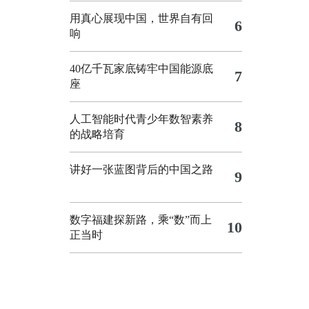
用真心展现中国，世界自有回
6
响
40亿千瓦家底铸牢中国能源底
7
座
人工智能时代青少年数智素养
8
的战略培育
讲好一张蓝图背后的中国之路
9
数字福建探新路，乘“数”而上
10
正当时