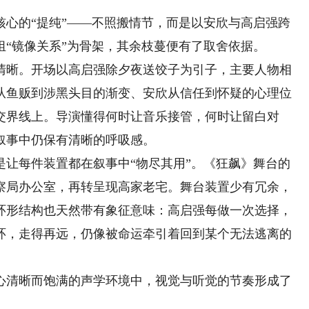
的“提纯”——不照搬情节，而是以安欣与高启强跨
组“镜像关系”为骨架，其余枝蔓便有了取舍依据。
晰。开场以高启强除夕夜送饺子为引子，主要人物相
从鱼贩到涉黑头目的渐变、安欣从信任到怀疑的心理位
交界线上。导演懂得何时让音乐接管，何时让留白对
叙事中仍保有清晰的呼吸感。
每件装置都在叙事中“物尽其用”。《狂飙》舞台的
察局办公室，再转呈现高家老宅。舞台装置少有冗余，
环形结构也天然带有象征意味：高启强每做一次选择，
环，走得再远，仍像被命运牵引着回到某个无法逃离的
清晰而饱满的声学环境中，视觉与听觉的节奏形成了