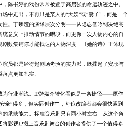
，陈书婷的戏份常常被置于高启强的命运轨迹之中。
场中走出，不再只是某人的“大嫂”或“妻子”，而是一个
女性。丁臻滢的演绎层次分明——从隐忍低吟到决绝高
传统意义上推动情节的唱段，而更像一次人物内心的自
视剧数集铺陈才能抵达的人物深度，《她的诗》正体现
演员都是经得起剧场考验的实力派，既撑起了安欣与
感落点更加扎实。
行业潮流。IP跨媒介转化看似是一条捷径——原作
“安全”得多，但实际创作中，每位改编者都会很快遇到
剧的承载能力。标准音乐剧只有两小时左右。从这个角
图将影视IP搬上音乐剧舞台的创作者提供了一个值得参