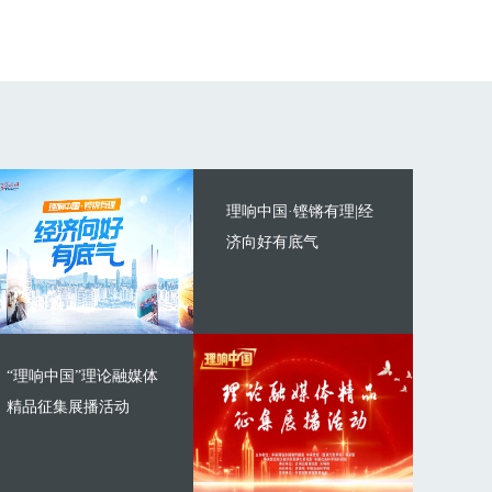
理响中国·铿锵有理|经
济向好有底气
“理响中国”理论融媒体
精品征集展播活动