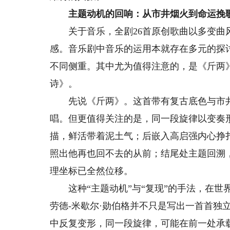
主题动机的回响：从市井烟火到命运挽
关于音乐，全剧26首原创歌曲以多变曲风
感。音乐剧中音乐的运用本就存在多元的探
不同侧重。其中尤为值得注意的，是《斤两
诗》。
先说《斤两》。这首带有复古底色与市井
唱。但更值得关注的是，同一段旋律以变奏
描，鲜活带着泥土气；后嵌入高启强内心挣
照出他再也回不去的从前；结尾处主题回溯
理坐标已全然位移。
这种“主题动机”与“复现”的手法，在世
劳德-米歇尔·勋伯格并不只是写出一首首独
中反复变形，同一段旋律，可能在前一处承