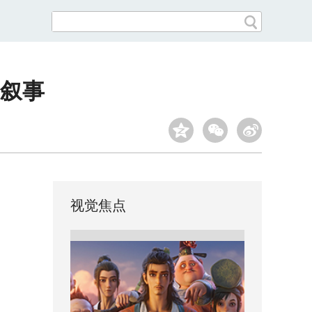
台叙事
视觉焦点