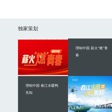
独家策划
理响中国·薪火“燃”青
春
理响中国·春江水暖鸭
先知