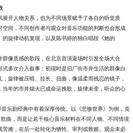
歌
展开人物关系，也为不同场景赋予了各自的听觉质
讨空间，不同创作者与观众对音乐功能的判断也会形成
》的旋律动机复现，以及陈书婷的独白唱段《她的
群像质感的歌段，在北京首演返场时引发全场大合
形式多次介入叙事：初现时是旧厂街市井生活的群像白
扎，旋律被压暗、拉长、扭曲，像温柔而残忍的镜子，
，当年的市井烟火已成命运挽歌，旋律未变，听众的心
界音乐剧经典中有着深厚传统。以《悲惨世界》为例，克
立歌曲，而是让若干核心音乐材料在不同人物、不同情境
载苦难，在后一处转化为牺牲、审判或救赎。观众未必