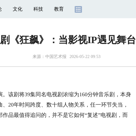
论
文化
科技
教育
剧《狂飙》：当影视IP遇见舞
来源：
中国艺术报
2026-05-22 09:53
该剧将39集同名电视剧浓缩为160分钟音乐剧，本身
曲、20年时间跨度、数十组人物关系，任一环节失当，
部作品最值得追问的，并不是它如何“复述”电视剧，而