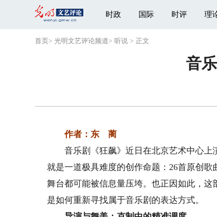
时政
国际
时评
理
首页
>
光明文艺评论频道
>
听说
>
正文
音乐
作者：东 蔺
音乐剧《狂飙》近日在北京艺术中心上演。
就是一道极具难度的创作命题：26首原创歌
舞台都可能被信息量压垮。也正因如此，这
是如何重新寻找属于音乐剧的表达方式。
导演与舞美：克制中的精准调度