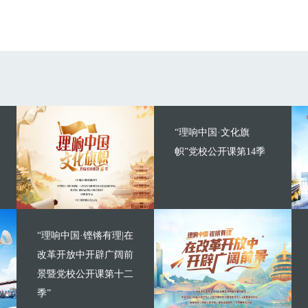
“理响中国·文化旗
帜”党校公开课第14季
“理响中国·铿锵有理|在
改革开放中开辟广阔前
景暨党校公开课第十二
季”