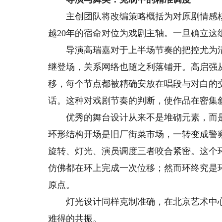
主创团队将改编策略概括为对原剧情感核心
越20年的宿命对位为戏剧主轴。一旦确立这
导演高瑞嘉对于上半场节奏的把控尤为清
继登场，关系网络也随之利落铺开。高启强
移，每个节点都被精确安放在唱段与对白的
话。这种对戏剧节奏的判断，使作品在密集
优秀的舞台设计从来不是堆砌元素，而是让
环形结构开场是旧厂街菜市场，一转变成警
旋转、灯光、演员调度三者咬合紧密。这个
仿佛都在环上完成一次位移；然而环终究是
原点。
灯光设计同样克制准确，在北京艺术中心
难得的共振。