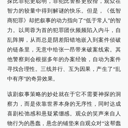
探比罪犯更聪明，罪犯比警察更狡猾，观众在
智力的较量中得到解谜的快乐。但是，《低智
商犯罪》却把叙事的动力指向了“低于常人”的智
力。以周蓉为首的犯罪团伙频频陷入内斗，自
乱阵脚，从而总是阴差阳错地嵌入到案件侦破
的链条里，无意中给张一昂带来破案线索。其
他警察则会根据多年的办案经验，自动为案件
寻找合理性。三线并行、互为因果，产生了“乱
中有序”的奇异效果。
该剧叙事策略的妙处就在于它不需要神探的洞
察力，而是依靠世界本身的无序性，同时达成
喜剧松弛感和悬疑紧绷感。观众的笑声来自人
物行为的愚蠢，悬念的铺垫来自观众对“这帮蠢