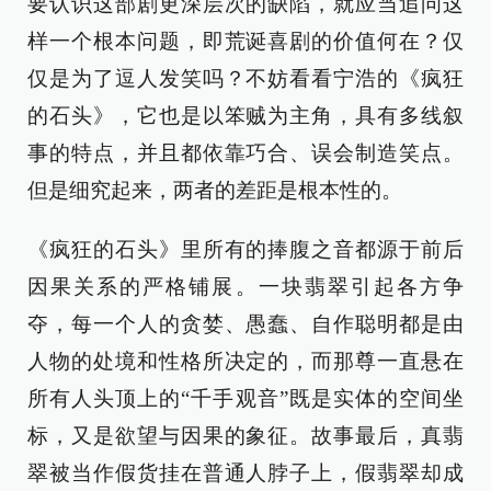
要认识这部剧更深层次的缺陷，就应当追问这
样一个根本问题，即荒诞喜剧的价值何在？仅
仅是为了逗人发笑吗？不妨看看宁浩的《疯狂
的石头》，它也是以笨贼为主角，具有多线叙
事的特点，并且都依靠巧合、误会制造笑点。
但是细究起来，两者的差距是根本性的。
《疯狂的石头》里所有的捧腹之音都源于前后
因果关系的严格铺展。一块翡翠引起各方争
夺，每一个人的贪婪、愚蠢、自作聪明都是由
人物的处境和性格所决定的，而那尊一直悬在
所有人头顶上的“千手观音”既是实体的空间坐
标，又是欲望与因果的象征。故事最后，真翡
翠被当作假货挂在普通人脖子上，假翡翠却成