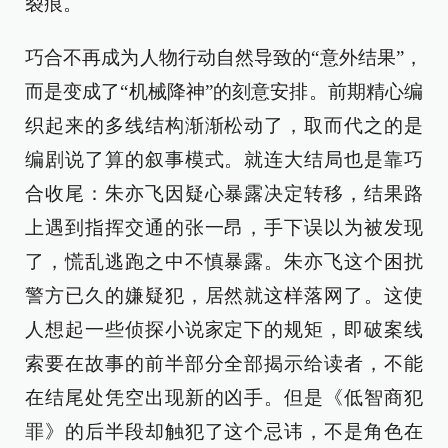
裂痕。
巧合不再成为人物行动自然导致的“意外结果”，
而是变成了“机械降神”的刻意安排。前期精心编
织起来的多线结构渐渐松动了，取而代之的是
编剧说了算的叙事模式。就连大结局也是靠巧
合收尾：朱亦飞因疑心暴露决定转移，结果路
上遇到指挥交通的张一昂，手下误以为被发现
了，慌乱逃跑之中不慎暴露。朱亦飞这个困扰
警方已久的嫌疑犯，居然就这样落网了。这使
人想起一些侦探小说家定下的规矩，即破案线
索要在故事的前半部分全部揭示给读者，不能
在结尾处凭空出现新的凶手。但是《低智商犯
罪》的后半段却触犯了这个忌讳，不是角色在