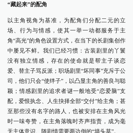
“藏起来”的配角
以主角视角为基准，为配角们分配二元的立
场、行为与情感，使其一举一动都服务于主
角“高光”的角色设置方式，在当下的长剧集创作
中屡见不鲜。我们已经习惯：古装剧里的丫鬟
没有独立情感，存在的使命就是帮主子谈恋
爱、替主子骂反派；职场剧里“坏同事”充斥于公
司，他们只会“使绊子”，以凸显主角的善良与聪
颖；情感剧里的追求者谜一般地受“恋爱脑”支
配，爱恨执念、人生抉择全部“交付”给主角；甚
至那些没有名字的路人，也被安排在主角风光
时一味夸赞，在主角落魄时齐声指责，成为毫
无主体意识、随剧情需要两边倒的“墙头草”。