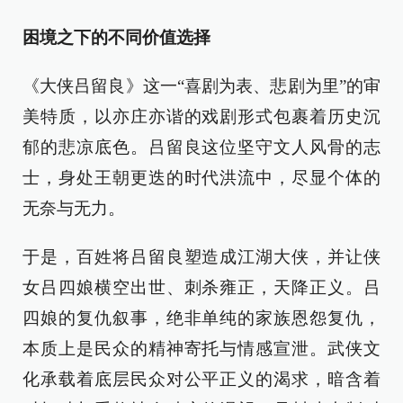
困境之下的不同价值选择
《大侠吕留良》这一“喜剧为表、悲剧为里”的审
美特质，以亦庄亦谐的戏剧形式包裹着历史沉
郁的悲凉底色。吕留良这位坚守文人风骨的志
士，身处王朝更迭的时代洪流中，尽显个体的
无奈与无力。
于是，百姓将吕留良塑造成江湖大侠，并让侠
女吕四娘横空出世、刺杀雍正，天降正义。吕
四娘的复仇叙事，绝非单纯的家族恩怨复仇，
本质上是民众的精神寄托与情感宣泄。武侠文
化承载着底层民众对公平正义的渴求，暗含着