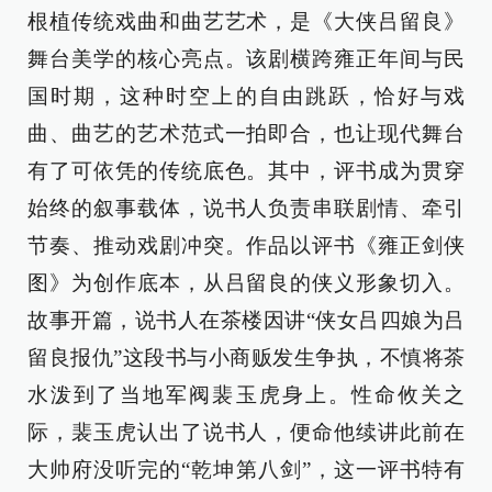
根植传统戏曲和曲艺艺术，是《大侠吕留良》
舞台美学的核心亮点。该剧横跨雍正年间与民
国时期，这种时空上的自由跳跃，恰好与戏
曲、曲艺的艺术范式一拍即合，也让现代舞台
有了可依凭的传统底色。其中，评书成为贯穿
始终的叙事载体，说书人负责串联剧情、牵引
节奏、推动戏剧冲突。作品以评书《雍正剑侠
图》为创作底本，从吕留良的侠义形象切入。
故事开篇，说书人在茶楼因讲“侠女吕四娘为吕
留良报仇”这段书与小商贩发生争执，不慎将茶
水泼到了当地军阀裴玉虎身上。性命攸关之
际，裴玉虎认出了说书人，便命他续讲此前在
大帅府没听完的“乾坤第八剑”，这一评书特有