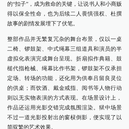
的“扣子”，成为救命的关键，让说书人和小商贩
得以保全性命，也为后续二人畏惧强权、杜撰
故事的剧情发展埋下了伏笔。
整部作品并无繁复冗杂的舞台布景，仅以一桌
二椅、锣鼓架、中式绳幕三组道具和演员的半
虚拟化表演完成舞台呈现。折扇拟作典籍、鼓
槌代指枪械、绳幕比作书架，锣鼓架不仅承担
定场、转场的功能，还化用为供奉吕留良灵位
的供桌；而饮酒、戴金戒指、阅书等人物行动
则以无实物表演的方式表现。在场景设计上，
作品还运用光影交错完成氛围渲染。狱中场景
不过一道光影投射出的窗棂倒影，便实现了以
简驭繁的艺术效果。