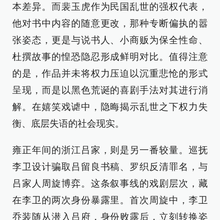
本差异。而裴玉虎作为民国乱世的强权代表，
他对书中内容的随意更改，那种专断偏执的嚣
张姿态，更是与说书人、小商贩为保全性命、
杜撰故事的惶恐隐忍形成鲜明对比。值得注意
的是，作品并未将权力压迫以沉重悲怆的形式
呈现，而是以黑色荒诞的喜剧手法对其进行消
解。在嬉笑戏谑中，隐晦揭示乱世之下权力失
衡、底层失语的社会现实。
雍正年间的浙江吕家，则是另一番较量。巡抚
李卫设计骗取吕留良书稿、罗织反清罪名，与
吕家人周旋博弈。这条叙事线的戏剧层次，藏
在李卫的两次身份暴露里。首次周旋中，李卫
乔装随从潜入吕府，身份败露后，立刻转换姿