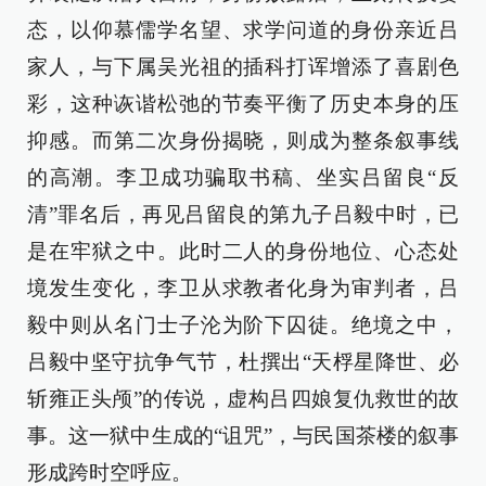
态，以仰慕儒学名望、求学问道的身份亲近吕
家人，与下属吴光祖的插科打诨增添了喜剧色
彩，这种诙谐松弛的节奏平衡了历史本身的压
抑感。而第二次身份揭晓，则成为整条叙事线
的高潮。李卫成功骗取书稿、坐实吕留良“反
清”罪名后，再见吕留良的第九子吕毅中时，已
是在牢狱之中。此时二人的身份地位、心态处
境发生变化，李卫从求教者化身为审判者，吕
毅中则从名门士子沦为阶下囚徒。绝境之中，
吕毅中坚守抗争气节，杜撰出“天桴星降世、必
斩雍正头颅”的传说，虚构吕四娘复仇救世的故
事。这一狱中生成的“诅咒”，与民国茶楼的叙事
形成跨时空呼应。