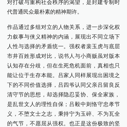
对打破与重构社会秩序的渴望，是封建专制时
代普通民众最朴素的精神期许。
作品通过多组对立的人物关系，进一步深化权
力叙事与侠义精神的内涵，展现出不同立场下
人性与选择的矛盾统一。强权者裴玉虎与底层
市井百姓形成对比，说书人与小商贩虽对版本
认知存在分歧，但在生死危机面前，真相也只
能让位于生存本能。吕家人同样展现出困境之
下的不同价值选择，吕四爷认同父亲吕留良反
清守节的思想，却选择隐忍妥协、保全家族，
是乱世文人的理性自保；吕毅中则恪守忠孝节
义，不堕文士之志，秉持宁为玉碎、不为瓦全
的气节，不愿屈从强权。也正是这份极致的坚