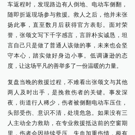
车返程时，发现路边有人倒地、电动车侧翻，
随即折返现场参与救援。救人之后，他并未张
扬此事，直至数月后获得官方表彰。面对荣
誉，张颂文写下千字感言，言辞朴实诚恳，坦
言自己只是做了普通人该做的事，未来也会坚
守本心，踏实做好身边小事。低调谦逊的态
度，让这场平凡的善举多了一份温暖的力量。
复盘当晚的救援过程，不难看出张颂文与其他
两人及时出手，是挽救伤者的关键。事发深
夜，街道行人稀少，伤者被侧翻电动车压住，
头部受伤、意识不清，处境危急。如果没有三
人主动全力救助，在专业救援抵达前的空窗期
里，伤者会因持续受压、失血加重伤情，极有