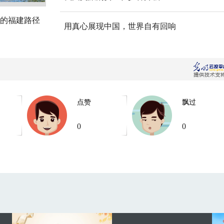
的福建路径
用真心展现中国，世界自有回响
点赞
飘过
0
0