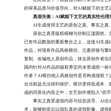
的审美品质与价值导向，对AI赋能下的文
真假失衡：AI赋能下文艺的真实性伦理
AI生成使得文艺的原创之真、事实之真
原创之真受版权模糊与仿制泛滥困扰。文艺
已有作品数据的重新整合之上，这使AI生成内
作品，对现有作品风格模仿、元素拼接与重
复制、改编他人原创作品，抹去原创作者信
国内针对AI作品的版权界定尚未形成统一标
作者？AI模仿他人风格创作是否构成侵权
合法权益无法得到保护。模仿变得低成本、
成的同质化内容之中，文艺创作便陷入“劣币
事实之真受虚假内容与信息误导。AI合成技
术，能够制造出以假乱真的虚假影像、虚假