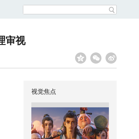
理审视
视觉焦点