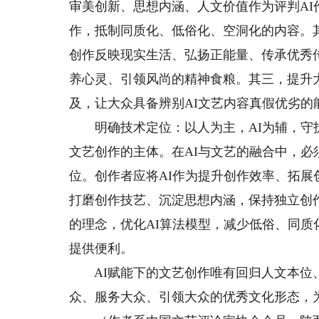
审美创新、思想内涵、人文价值作为评判A
作，抵制同质化、低俗化、空洞化的内容。
创作反映现实生活、弘扬正能量、传承优秀
养心灵、引领风尚的精神食粮。其三，提升
及，让大众具备辨别AI文艺内容真假优劣
明确技术定位：以人为主，AI为辅，守护
文艺创作的主体。在AI与文艺的融合中，必
位。创作者应将AI作为提升创作效率、拓
打磨创作技艺、沉淀思想内涵，保持独立创
的理念，优化AI算法模型，减少低俗、同
提供便利。
AI赋能下的文艺创作唯有回归人文本位、
众、服务大众、引领大众的优秀文化形态，