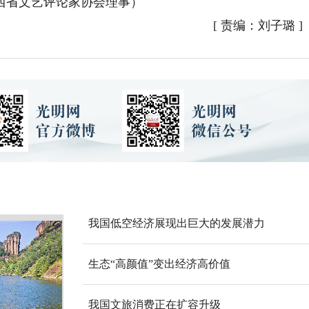
省文艺评论家协会理事）
[
责编：刘子璐
]
我国低空经济展现出巨大的发展潜力
生态“高颜值”变出经济高价值
我国文旅消费正在扩容升级