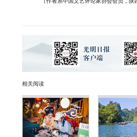
（作者系中国文艺评论家协会会员，陕西
相关阅读