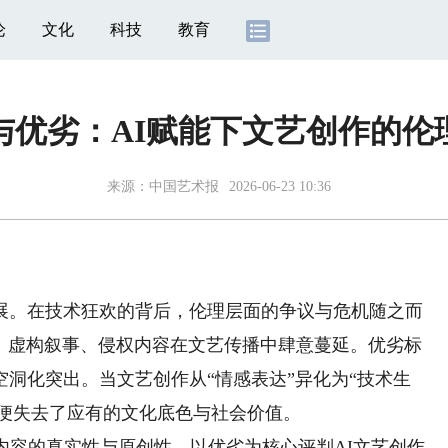
论
文化
科技
教育
与优劣：AI赋能下文艺创作的伦
来源：
中国艺术报
2026-06-23 10:36
。在技术狂欢的背后，伦理层面的争议与危机随之而
像、虚构叙事、侵权内容在文艺传播中肆意蔓延。优劣标
洞化突出。当文艺创作从“情感表达”异化为“技术生
文艺便失去了应有的文化底色与社会价值。
容的真实性与原创性，以优劣为核心评判AI文艺创作