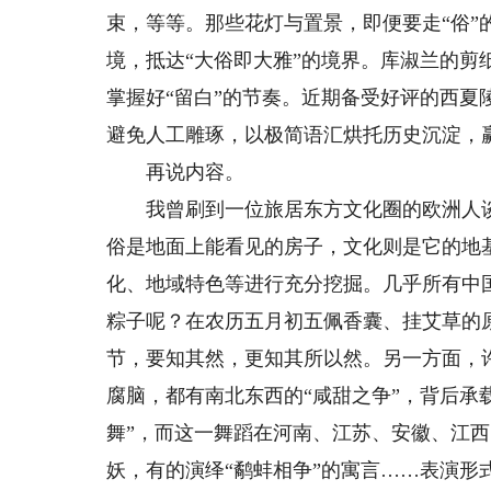
束，等等。那些花灯与置景，即便要走“俗”
境，抵达“大俗即大雅”的境界。库淑兰的
掌握好“留白”的节奏。近期备受好评的西
避免人工雕琢，以极简语汇烘托历史沉淀，
再说内容。
我曾刷到一位旅居东方文化圈的欧洲人谈
俗是地面上能看见的房子，文化则是它的地
化、地域特色等进行充分挖掘。几乎所有中
粽子呢？在农历五月初五佩香囊、挂艾草的
节，要知其然，更知其所以然。另一方面，
腐脑，都有南北东西的“咸甜之争”，背后承
舞”，而这一舞蹈在河南、江苏、安徽、江
妖，有的演绎“鹬蚌相争”的寓言……表演