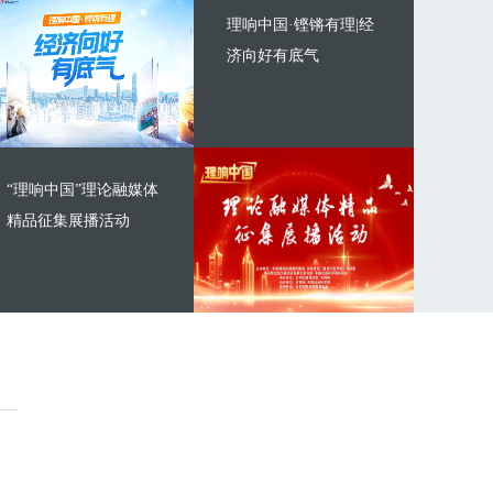
理响中国·铿锵有理|经
济向好有底气
“理响中国”理论融媒体
精品征集展播活动