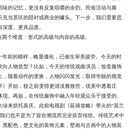
回味的记忆，更没有反复咀嚼的余韵。民俗活动与展
只充当景区的陪衬或商业的噱头。下一步，我们需要思
有深度、更具品质。
两个维度：形式的高级与内容的高级。
年前的模样，略显僵化，已催生审美疲劳。今天的时
吹向人物造型？比如，今天的传统戏曲演员，妆造服饰
上，随着动作的变换，人物闪闪发光，取得华丽的视觉
亭》开始，较之前变得更清淡雅致些，优美中透着庄
体现。再如，在传统服饰中融入年轻观众乐于接受的、
大绿来烘托喜庆。此前电视剧《延禧攻略》带火的“莫兰
，我们也不是为了迎合潮流而完全摈弃传统。传统艺术中
、黑配色，楚文化的装饰元素，壁画与古画中的人物装