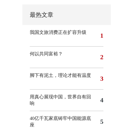
最热文章
我国文旅消费正在扩容升级
1
何以共同富裕？
2
脚下有泥土，理论才能有温度
3
用真心展现中国，世界自有回
4
响
40亿千瓦家底铸牢中国能源底
5
座