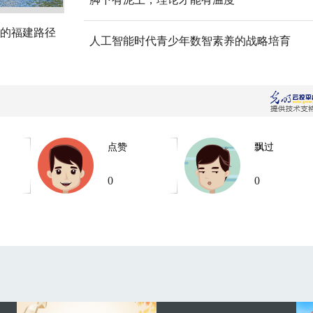
的福建路径
人工智能时代青少年数智素养的战略培育
点赞
飘过
0
0