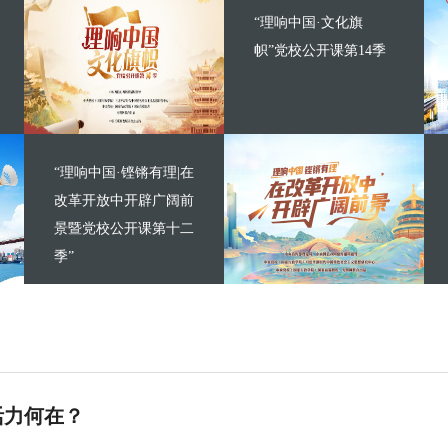
“理响中国·文化旗
帜”党校公开课第14季
“理响中国·铿锵有理|在
改革开放中开辟广阔前
景暨党校公开课第十二
季”
活力何在？