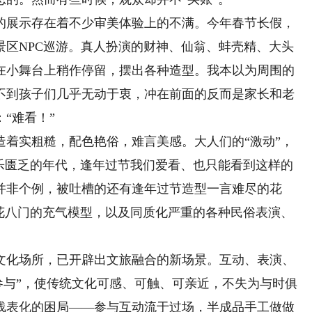
展示存在着不少审美体验上的不满。今年春节长假，
景区NPC巡游。真人扮演的财神、仙翁、蚌壳精、大头
在小舞台上稍作停留，摆出各种造型。我本以为周围的
不到孩子们几乎无动于衷，冲在前面的反而是家长和老
“难看！”
实粗糙，配色艳俗，难言美感。大人们的“激动”，
娱乐匮乏的年代，逢年过节我们爱看、也只能看到这样的
并非个例，被吐槽的还有逢年过节造型一言难尽的花
五花八门的充气模型，以及同质化严重的各种民俗表演、
化场所，已开辟出文旅融合的新场景。互动、表演、
“参与”，使传统文化可感、可触、可亲近，不失为与时俱
浅表化的困局——参与互动流于过场，半成品手工做做