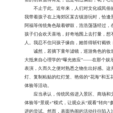
不止于此。近年来，人们对文化或民俗的
我带着孩子在上海郊区某古镇游玩时，恰逢
阿福等传统角色敲着锣鼓，浩浩荡荡经过，
孩子们会欢天喜地，好奇地围上去打量，想
人。我忍不住问孩子缘由，她答得斩钉截铁：
诚然，若摘下童年滤镜，巡游角色的妆造着
大抵来自心理学的“曝光效应”——在那个
表演，久而久之便对熟悉之物生出好感。这
灯、复制粘贴的红灯笼、艳俗的“花海”和
体验等活动。
应当承认，传统民俗进入景区、商场和文
体验等“景观+”模式，让观众从“观看”转向
进的尝试。然而，表面热闹的活动往往陷入