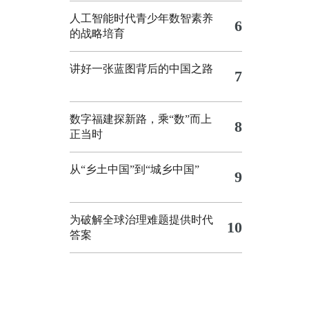
人工智能时代青少年数智素养
6
的战略培育
讲好一张蓝图背后的中国之路
7
数字福建探新路，乘“数”而上
8
正当时
从“乡土中国”到“城乡中国”
9
为破解全球治理难题提供时代
10
答案