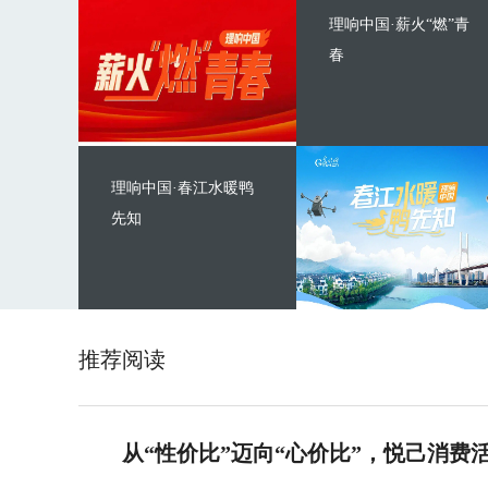
理响中国·薪火“燃”青
春
理响中国·春江水暖鸭
先知
推荐阅读
从“性价比”迈向“心价比”，悦己消费