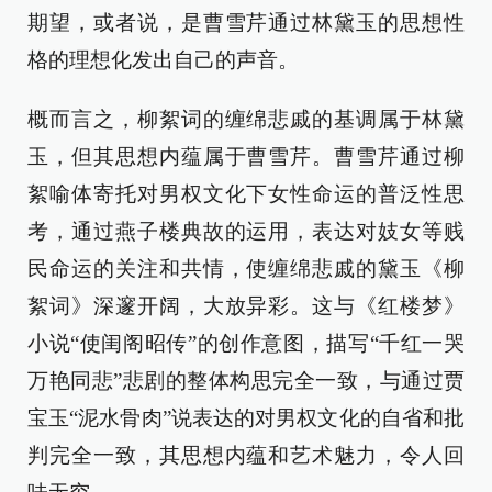
期望，或者说，是曹雪芹通过林黛玉的思想性
格的理想化发出自己的声音。
概而言之，柳絮词的缠绵悲戚的基调属于林黛
玉，但其思想内蕴属于曹雪芹。曹雪芹通过柳
絮喻体寄托对男权文化下女性命运的普泛性思
考，通过燕子楼典故的运用，表达对妓女等贱
民命运的关注和共情，使缠绵悲戚的黛玉《柳
絮词》深邃开阔，大放异彩。这与《红楼梦》
小说“使闺阁昭传”的创作意图，描写“千红一哭
万艳同悲”悲剧的整体构思完全一致，与通过贾
宝玉“泥水骨肉”说表达的对男权文化的自省和批
判完全一致，其思想内蕴和艺术魅力，令人回