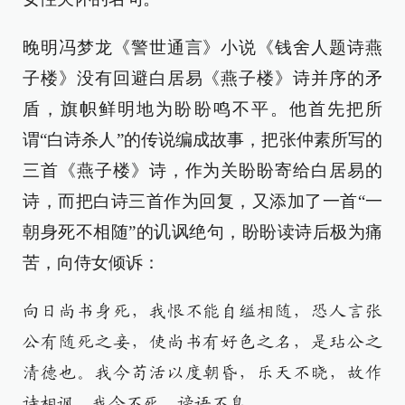
晚明冯梦龙《警世通言》小说《钱舍人题诗燕
子楼》没有回避白居易《燕子楼》诗并序的矛
盾，旗帜鲜明地为盼盼鸣不平。他首先把所
谓“白诗杀人”的传说编成故事，把张仲素所写的
三首《燕子楼》诗，作为关盼盼寄给白居易的
诗，而把白诗三首作为回复，又添加了一首“一
朝身死不相随”的讥讽绝句，盼盼读诗后极为痛
苦，向侍女倾诉：
向日尚书身死，我恨不能自缢相随，恐人言张
公有随死之妾，使尚书有好色之名，是玷公之
清德也。我今苟活以度朝昏，乐天不晓，故作
诗相讽。我今不死，谤语不息。