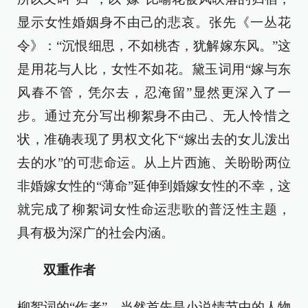
显示女性婚姻身不由己的悲哀。张先《一丛花
令》：“沉恨细思，不如桃杏，犹解嫁东风。”这
是用花与人比，女性不如花。黛玉词用“嫁与东
风春不管，凭尔去，忍淹留”显然更深入了一
步。通过充分写出柳絮身不由己、无人怜惜之
状，准确表现了男权文化下“嫁出去的女儿泼出
去的水”的可悲命运。从上片西施、关盼盼两位
非婚嫁女性的“薄命”延伸到婚嫁女性的不幸，这
就完成了柳絮词女性命运悲歌的普泛性主题，
具有极为深广的社会内涵。
双重作者
柳絮词的“作者”，当然首先是小说情节中的人物