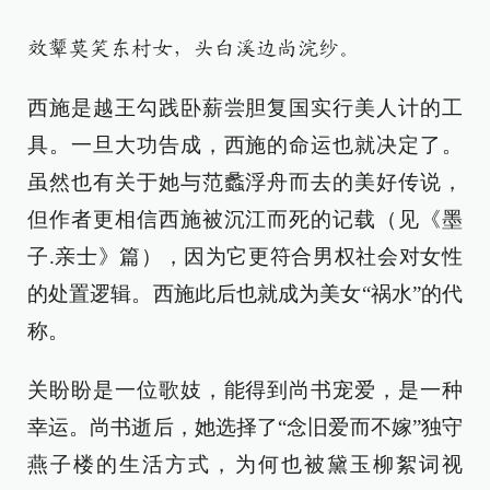
效颦莫笑东村女，头白溪边尚浣纱。
西施是越王勾践卧薪尝胆复国实行美人计的工
具。一旦大功告成，西施的命运也就决定了。
虽然也有关于她与范蠡浮舟而去的美好传说，
但作者更相信西施被沉江而死的记载（见《墨
子.亲士》篇），因为它更符合男权社会对女性
的处置逻辑。西施此后也就成为美女“祸水”的代
称。
关盼盼是一位歌妓，能得到尚书宠爱，是一种
幸运。尚书逝后，她选择了“念旧爱而不嫁”独守
燕子楼的生活方式，为何也被黛玉柳絮词视