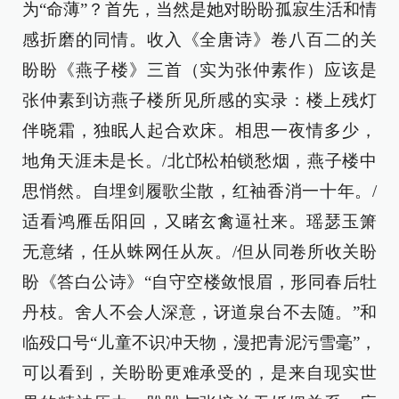
为“命薄”？首先，当然是她对盼盼孤寂生活和情
感折磨的同情。收入《全唐诗》卷八百二的关
盼盼《燕子楼》三首（实为张仲素作）应该是
张仲素到访燕子楼所见所感的实录：楼上残灯
伴晓霜，独眠人起合欢床。相思一夜情多少，
地角天涯未是长。/北邙松柏锁愁烟，燕子楼中
思悄然。自埋剑履歌尘散，红袖香消一十年。/
适看鸿雁岳阳回，又睹玄禽逼社来。瑶瑟玉箫
无意绪，任从蛛网任从灰。/但从同卷所收关盼
盼《答白公诗》“自守空楼敛恨眉，形同春后牡
丹枝。舍人不会人深意，讶道泉台不去随。”和
临殁口号“儿童不识冲天物，漫把青泥污雪毫”，
可以看到，关盼盼更难承受的，是来自现实世