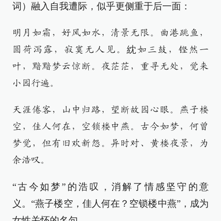
词）融入自我遭际，似乎更侧重于后一面：
明月如霜，好风如水，清景无限。曲港跳鱼，
圆荷泻露，寂寞无人见。紞如三鼓，铿然一
叶，黯黯梦云惊断。夜茫茫，重寻无处，觉来
小园行遍。
天涯倦客，山中归路，望断故园心眼。燕子楼
空，佳人何在，空锁楼中燕。古今如梦，何曾
梦觉，但有旧欢新怨。异时对、黄楼夜景，为
余浩叹。
“古今如梦”的浩叹，消解了情感坚守的意
义。“燕子楼空，佳人何在？空锁楼中燕”，成为
女性关怀的名句。