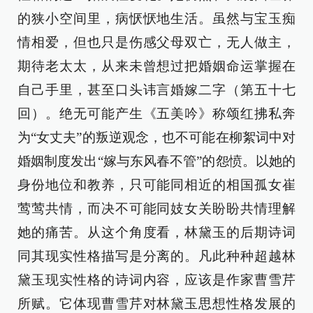
的狭小空间里，病恹恹地生活。虽然与宝玉痴
情相爱，但也只是伤感父母双亡，无人做主，
期待老太太，从来未曾想过把婚姻命运掌握在
自己手里，甚至口头讳言婚嫁二字（第五十七
回）。绝无可能产生《五美吟》称颂红拂私奔
为“女丈夫”的叛逆观念，也不可能在柳絮词中对
婚姻制度发出“嫁与东风春不管”的怨愤。以她的
身份地位和教养，只可能同相近的相国孤女崔
莺莺共情，而决不可能同妓女关盼盼共情理解
她的痛苦。从这个角度看，林黛玉的后期诗词
同其现实性格描写是分离的。凡此种种超越林
黛玉现实性格的诗词内容，应该是作家曹雪芹
所赋。它体现曹雪芹对林黛玉思想性格发展的