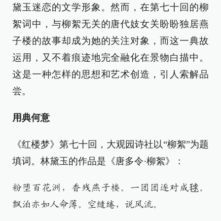
黛玉迷恋的文学形象。然而，在第七十回的柳
絮词中，与柳絮无关的唐代妓女关盼盼独居燕
子楼的故事却成为她的关注对象，而这一典故
运用，又不着痕迹地完全融化在景物白描中。
这是一种怎样的思想和艺术创造，引人索解品
尝。
用典何意
《红楼梦》第七十回，大观园诗社以“柳絮”为题
填词。林黛玉的作品是《唐多令·柳絮》：
粉堕百花洲，香残燕子楼。一团团逐对成毬。
飘泊亦如人命薄。空缱绻，说风流。