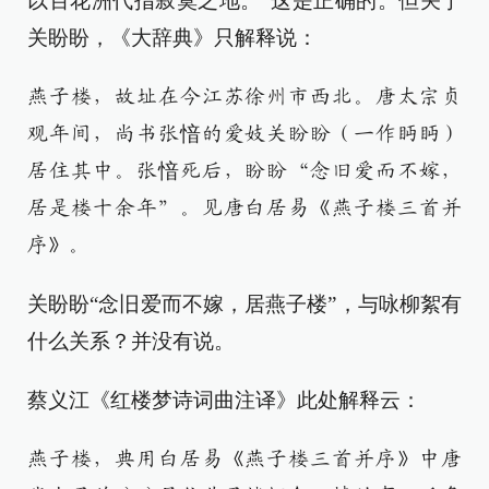
以百花洲代指寂寞之地。”这是正确的。但关于
关盼盼，《大辞典》只解释说：
燕子楼，故址在今江苏徐州市西北。唐太宗贞
观年间，尚书张愔的爱妓关盼盼（一作眄眄）
居住其中。张愔死后，盼盼“念旧爱而不嫁，
居是楼十余年”。见唐白居易《燕子楼三首并
序》。
关盼盼“念旧爱而不嫁，居燕子楼”，与咏柳絮有
什么关系？并没有说。
蔡义江《红楼梦诗词曲注译》此处解释云：
燕子楼，典用白居易《燕子楼三首并序》中唐