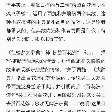
但事实上，看似白描的首二句“粉堕百花洲，香
残燕子楼”，运用了西施和关盼盼两个典故。这
种不露痕迹的用典是很高明的技巧，这是论者
都承认的。但典故内涵和作者意图是什么，特
别是关盼盼，却多未得其解。
《红楼梦大辞典》释“粉堕百花洲”二句云：“描
写柳絮漂泊凋残的情景，并借西施和关盼盼的
故事表现孤寂悲愁的情绪。”关于西施，《大辞
典》指出百花洲在苏州城内，传说吴王夫差常
带西施泛舟游乐于此，并引明高启《百花洲》
诗句“吴王在时百花开，画船载乐州边来；吴王
去后百花落，歌吹无闻洲寂寞……”说明“这里当