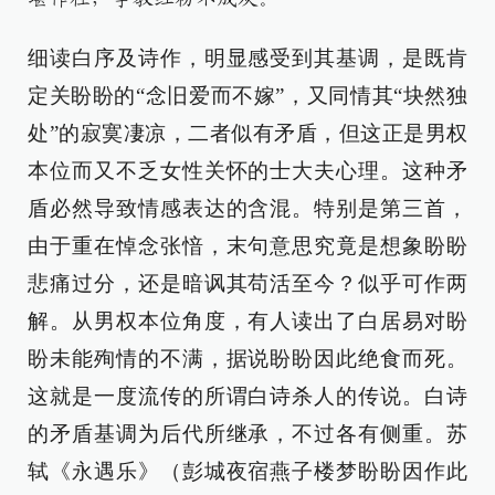
细读白序及诗作，明显感受到其基调，是既肯
定关盼盼的“念旧爱而不嫁”，又同情其“块然独
处”的寂寞凄凉，二者似有矛盾，但这正是男权
本位而又不乏女性关怀的士大夫心理。这种矛
盾必然导致情感表达的含混。特别是第三首，
由于重在悼念张愔，末句意思究竟是想象盼盼
悲痛过分，还是暗讽其苟活至今？似乎可作两
解。从男权本位角度，有人读出了白居易对盼
盼未能殉情的不满，据说盼盼因此绝食而死。
这就是一度流传的所谓白诗杀人的传说。白诗
的矛盾基调为后代所继承，不过各有侧重。苏
轼《永遇乐》（彭城夜宿燕子楼梦盼盼因作此