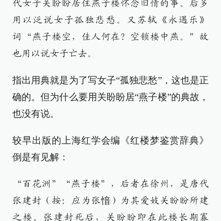
代女子关盼盼居住燕子楼怀念旧情的事。后多
用以泛说女子孤独悲愁。又苏轼《永遇乐》
词“燕子楼空，佳人何在？空锁楼中燕。”故
也用以说女子亡去。
指出用典就是为了写女子“孤独悲愁”，这也是正
确的。但为什么要用关盼盼居“燕子楼”的典故，
也没有说。
较早出版的上海红学会编《红楼梦鉴赏辞典》
倒是有见解：
“百花洲”“燕子楼”，后者在徐州，是唐代
张建封（按：应为张愔）为其爱妓关盼盼所建
之楼。张建封死后，关盼盼即在此楼长期寡