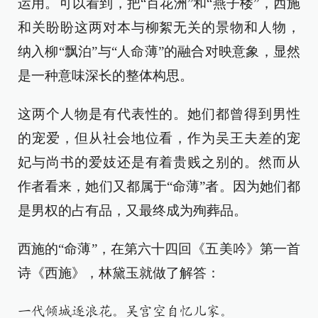
运用。可以看到，把“百花洲”和“燕子楼”，西施
和关盼盼这两对本与柳絮无关的景物和人物，
纳入柳“飘泊”与“人命薄”的融合对映意象，显然
是一种意味深长的整体构思。
这两个人物是有代表性的。她们都曾得到男性
的宠爱，但从社会地位看，作为吴王夫差的宠
妃与尚书的爱妓还是有着贵贱之别的。然而从
作者看来，她们又都属于“命薄”者。因为她们都
是男权的占有品，又最终成为殉葬品。
西施的“命薄”，在第六十四回《五美吟》第一首
诗《西施》，林黛玉就做了解答：
一代倾城逐浪花。吴宫空自忆儿家。