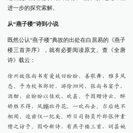
进一步的探究索解。
从“燕子楼”诗到小说
既然公认“燕子楼”典故的出处在白居易的《燕子
楼三首并序》，就有必要阅读原文。查《全唐
诗》载云：
徐州故张尚书有爱妓曰盼盼，善歌舞，雅多风
态。予为校书郎时，游徐泗间，张尚书宴予，
酒酣，出盼盼以佐欢，欢甚。予因赠诗云。醉
娇胜不得，凤嫋牡丹花。一欢而去。尔后绝不
相闻。迨兹仅一纪矣。昨日司勋员外郎张仲素
缋之访予。因吟新诗，有燕子楼三首，词甚婉