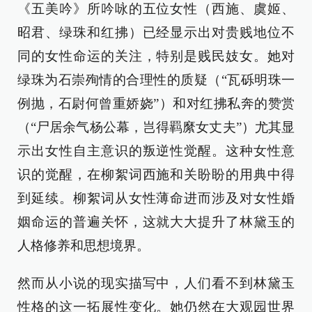
《五美吟》所吟咏的五位女性（西施、虞姬、
昭君、绿珠和红拂）已经显示出对贵贱地位不
同的女性命运的关注，特别是贱民妓女。她对
绿珠为石崇殉情的合理性的质疑（“瓦砾明珠一
例抛，石尉何曾重娇娆”）和对红拂私奔的赞赏
（“尸居余气杨公幕，岂得羁縻女丈夫”）尤其显
示出女性自主意识的叛逆性觉醒。这种女性意
识的觉醒，在柳絮词西施和关盼盼的用典中得
到延续。柳絮词从女性薄命进而涉及对女性婚
姻命运的普遍关怀，这就大大提升了林黛玉的
人格修养和思想境界。
然而从小说的现实描写中，人们看不到林黛玉
性格的这一拓展性变化。她仍然在大观园世界