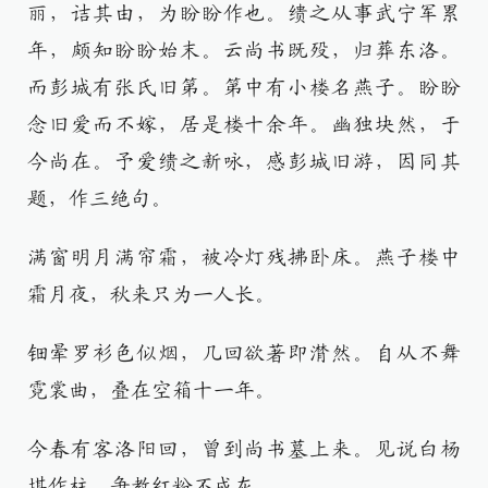
丽，诘其由，为盼盼作也。缋之从事武宁军累
年，颇知盼盼始末。云尚书既殁，归葬东洛。
而彭城有张氏旧第。第中有小楼名燕子。盼盼
念旧爱而不嫁，居是楼十余年。幽独块然，于
今尚在。予爱缋之新咏，感彭城旧游，因同其
题，作三绝句。
满窗明月满帘霜，被冷灯残拂卧床。燕子楼中
霜月夜，秋来只为一人长。
钿晕罗衫色似烟，几回欲著即潸然。自从不舞
霓裳曲，叠在空箱十一年。
今春有客洛阳回，曾到尚书墓上来。见说白杨
堪作柱，争教红粉不成灰。