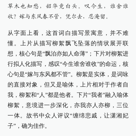
草木也知愁，韶华竟白头。叹今生，谁舍谁
收？嫁与东风春不管，凭尔去，忍淹留。
从字面上看，这首词白描写景寓意，并不难
懂。上片从描写柳絮飘飞坠落的情状展开联
想，核心句是“飘泊亦如人命薄”；下片对柳絮进
行拟人化描写，感叹“今生谁舍谁收”的命运，核
心句是“嫁与东风都不管”。柳絮是实体，是词咏
的直接对象，但又是喻体，上片相对于作者自
我，柳絮和“人”都是他者。下片“我者”融入喻体
柳絮，意境进一步深化，亦我亦人亦柳，三位
一体。故书中众人评议“缠绵悲戚，让潇湘妃
子”，确为佳作。