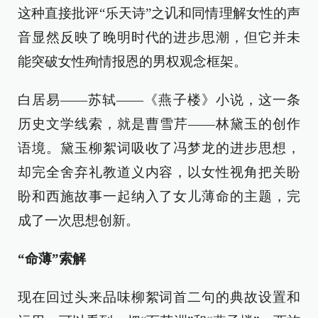
这种直接批评“乐天诗”之讥和同情理解女性的声
音显然反映了晚明时代的进步思潮，但它并未
能突破女性殉情报恩的男权观念框架。
白居易——苏轼——《燕子楼》小说，这一条
历史文学线索，就是曹雪芹——林黛玉的创作
语境。黛玉柳絮词吸收了冯梦龙的进步思想，
却完全舍弃礼教道义内容，以女性视角把关盼
盼和西施故事一起纳入了女儿薄命的主题，完
成了一次思想创新。
“命薄”索解
现在回过头来品味柳絮词首二句的典故设置和