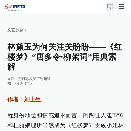
文艺原创
>
林黛玉为何关注关盼盼——《红
楼梦》“唐多令·柳絮词”用典索
解
来源：
光明网-文艺评论频道
2026-06-24 17:38
作者：刘上生
就身份地位和情感追求而言，闺阁佳人崔莺莺
和杜丽娘理所当然成为《红楼梦》贵族小姐林