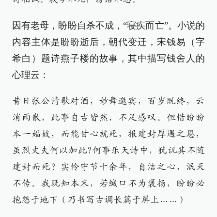
因有老母，盼盼自杀不成，“寝疾而亡”。小说的
内容主体是盼盼逝后，朝代变迁，宋钱易（字
希白）题诗燕子楼的故事，其中描写钱舍人的
心理云：
昔日张公清歌对酒，妙舞邀宾，百岁既终，云
消雨散，此事自古皆然，不足感叹。但惜盼盼
本一娼妓，而能甘心就死，报建封厚遇之恩，
虽烈丈夫何以加此?何事乐天诗中，犹讥其不随
建封而死？实怜守节十余年，自洁之心，泯灭
不传。我既知本末，若缄口不为褒扬，盼盼必
抱怨于地下（乃书写古调长篇于屏上……）