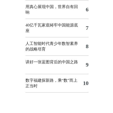
用真心展现中国，世界自有回
6
响
40亿千瓦家底铸牢中国能源底
7
座
人工智能时代青少年数智素养
8
的战略培育
讲好一张蓝图背后的中国之路
9
数字福建探新路，乘“数”而上
10
正当时