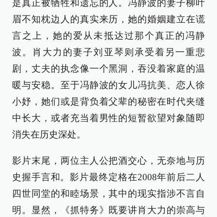
是真正被牺牲和遗忘的人。冯静波的妻子柳叶
眉不知枕边人的真实来历，她的婚姻建立在谎
言之上，她的爱从未抵达过那个真正的冯静
波。肖大力的妻子刘亚琴则承受着另一重悲
剧，丈夫的执念像一个黑洞，吞没着家庭的温
暖与安稳。至于冯静波的女儿冯抗美、恋人徐
小妤，她们或是背负着父辈的秘密在时代夹缝
中长大，或者充当着男性的短暂欲望对象随即
消失在历史深处。
影片末尾，两位主人公把酒交心，无奈地与历
史握手言和。影片最终定格在2008年前后二人
四世同堂的和睦场景，其中的现实指涉不言自
明。显然，《抓特务》既要讲肖大力的崇高与