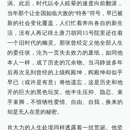
涡。此后，时代以令人眩晕的速度向前翻滚，
当年那个让全国如临大敌的“特务”符号，早已被
新的社会变化覆盖，人们忙着奔向各自的新生
活，没有人再记得土唐刀胡同15号院里还住着
一个旧时代的幽灵。那张曾经定义他全部人生
的委任状，沦为一页失去效力的废纸，如同他
本人一样，成了历史的冗余物。当冯静波多年
后再次见到曾经的上级阎殿坤，阎殿坤却似乎
早已（或许是有意）将他遗忘，这是历史和他
开的巨大的黑色玩笑。他半生压抑、隐忍、束
手束脚，不惜牺牲爱情、自由、自我，换来的
却是无人在意的秘密。
肖大力的人生处境同样透露着一丝荒诞。他坚