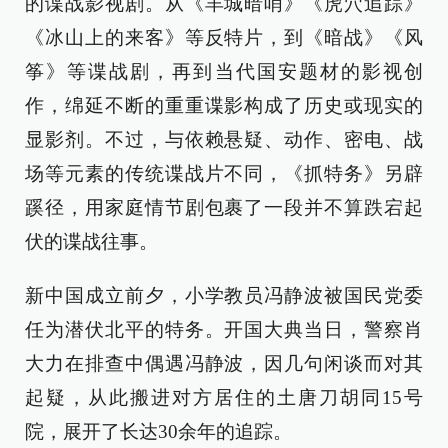
的谍战影视剧。从《羊城暗哨》《虎穴追踪》
《冰山上的来客》等反特片，到《暗战》《风
筝》等谍战剧，再到当代国安题材的影视创
作，绵延不断的重重谍影构成了历史或现实的
显影剂。不过，与依赖悬疑、动作、密电、战
场等元素的传统谍战片不同，《抓特务》另辟
蹊径，用家庭情节剧包裹了一段并不算跌宕起
伏的谍战往事。
新中国成立前夕，小学教员冯静波被国民党委
任为潜伏北平的特务。开国大典当日，警察肖
大力在排查中偶遇冯静波，因几句闲谈而对其
起疑，从此搬进对方居住的土唐刀胡同15号
院，展开了长达30余年的追踪。