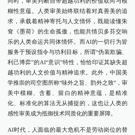
同时，审美判断自带超越功利的价值取向与模
糊性意蕴。人类审美始终联结着对真善美的追
求，承载着精神寄托与人文情怀，既能读懂朱
耷《墨荷》的生命孤傲，也能共情贝多芬交响
乐的人类命运共同体情怀。而AI的一切行为皆
服务于预设指令与功利目标，所谓“伪装欺骗、
利己博弈”的AI“意识”特性，恰恰印证其缺失超
越功利的人文价值与精神追求。此外，中国美
学推崇的司空图所称“味外之旨、韵外之致”，审
美中模糊、含蓄、留白的精神意蕴，是精准
化、标准化的算法无从捕捉的，这也让人类的
感性审美成为抵御技术同质化的重要屏障。
AI时代，人面临的最大危机不是劳动岗位的替