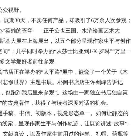
公众视野。
办，展期30天，不卖任何产品，却吸引了6万余人次参观；
举办“英雄的苍穹——正子公也三国、水浒绘画艺术大
耶夫斯基大展在上海展出，以五个部分呈现作家生平与创作
间”；几乎同时举办的“从莎士比亚到J·K·罗琳”“万里一
诸多文学爱好者前往参观。
店正在举办的“太平路”展中，嵌套了一个关于《木
《悲惨世界》主题书展。朴阅书店店主许剑峰告诉记
丝，也跑到我店里来参观”。这场由一家独立书店独自策
”的古典著作，获得了与读者深度对话的机会。
手稿、书信、初版本，视觉形态单一。如何让静态的
为线索，呈现作家生平与创作轨迹，让展览讲述“故事”。
、文献真迹，以及作家生前用过的钢笔、礼帽、药瓶等