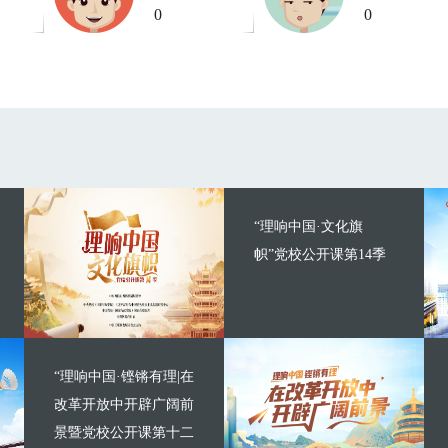
0
0
“理响中国·文化旗
帜”党校公开课第14季
“理响中国·铿锵有理|在
改革开放中开辟广阔前
景暨党校公开课第十二