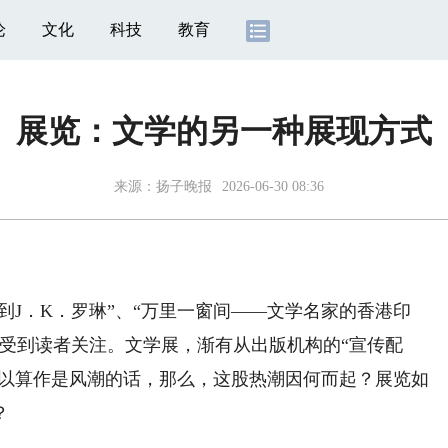
论
文化
科技
教育
展览：文学的另一种展现方式
来源：
扬子晚报
2026-06-30 08:36
J．K．罗琳”、“万里一窗间——文学名家的香港印
受到读者关注。文学展，渐有从出版机构的“宣传配
可以算作是风潮的话，那么，这股热潮因何而起？展览如
？