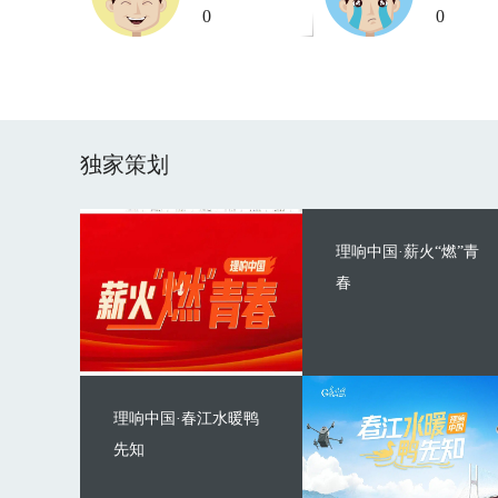
0
0
独家策划
理响中国·薪火“燃”青
春
理响中国·春江水暖鸭
先知