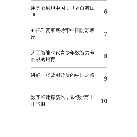
用真心展现中国，世界自有回
6
响
40亿千瓦家底铸牢中国能源底
7
座
人工智能时代青少年数智素养
8
的战略培育
讲好一张蓝图背后的中国之路
9
数字福建探新路，乘“数”而上
10
正当时