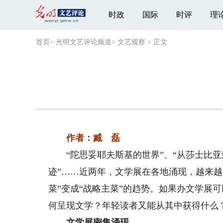
时政
国际
时评
理
首页
>
光明文艺评论频道
>
文艺观察
>
正文
作者：臧 磊
“陀思妥耶夫斯基的世界”、“从莎士比亚到
迹”……近两年，文学展在各地涌现，越来越
菜”变成“战略主菜”的趋势。如果办文学展
何呈现文学？年轻读者又能从其中获得什么
文学展密集涌现