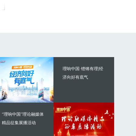
理响中国·铿锵有理|经
济向好有底气
“理响中国”理论融媒体
精品征集展播活动