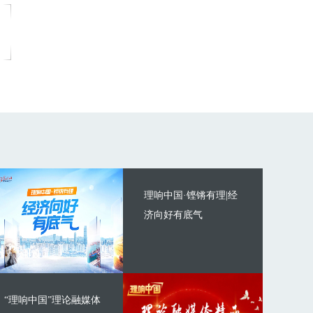
理响中国·铿锵有理|经
济向好有底气
“理响中国”理论融媒体