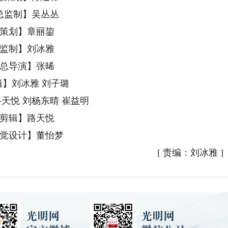
总监制】吴丛丛
策划】章丽鋆
监制】刘冰雅
总导演】张晞
辑】刘冰雅 刘子璐
天悦 刘杨东晴 崔益明
剪辑】路天悦
觉设计】董怡梦
[
责编：刘冰雅
]