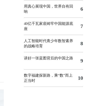
用真心展现中国，世界自有回
6
响
40亿千瓦家底铸牢中国能源底
7
座
人工智能时代青少年数智素养
8
的战略培育
讲好一张蓝图背后的中国之路
9
数字福建探新路，乘“数”而上
10
正当时