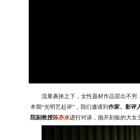
流量裹挟之下，女性题材作品层出不穷，
本期“光明艺起评”，我们邀请到
作家、影评
院副教授
陈亦水
进行
对谈，抛开刻板的大女