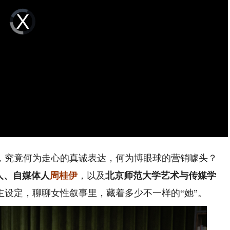
Video
Player
is
loading.
究竟何为走心的真诚表达，何为博眼球的营销噱头？
人、自媒体人
周桂伊
，以及
北京师范大学艺术与传媒学
主设定，聊聊女性叙事里，藏着多少不一样的“她”。