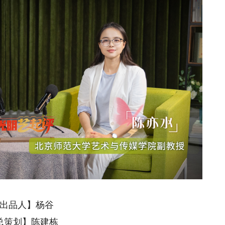
出品人】杨谷
总策划】陈建栋