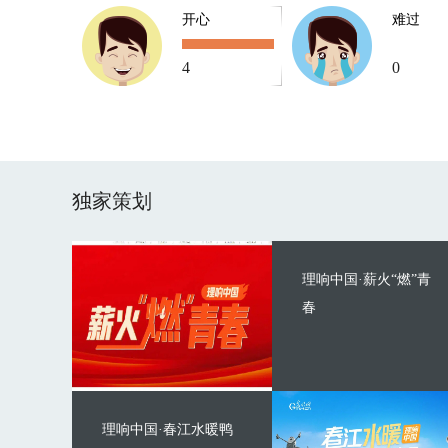
开心
难过
4
0
独家策划
理响中国·薪火“燃”青
春
理响中国·春江水暖鸭