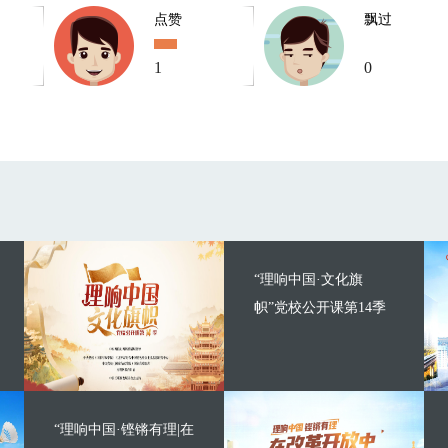
点赞
飘过
1
0
“理响中国·文化旗
帜”党校公开课第14季
“理响中国·铿锵有理|在