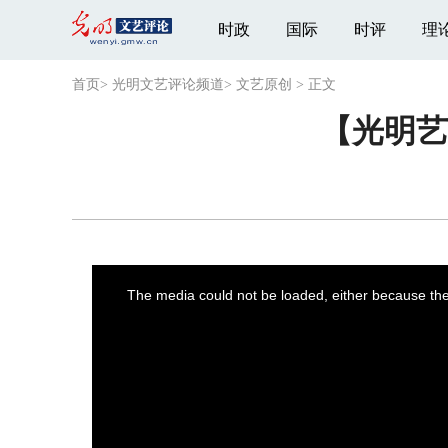
时政
国际
时评
理
首页
>
光明文艺评论频道
>
文艺原创
>
正文
【光明艺
This
is
a
The media could not be loaded, either because the 
modal
window.