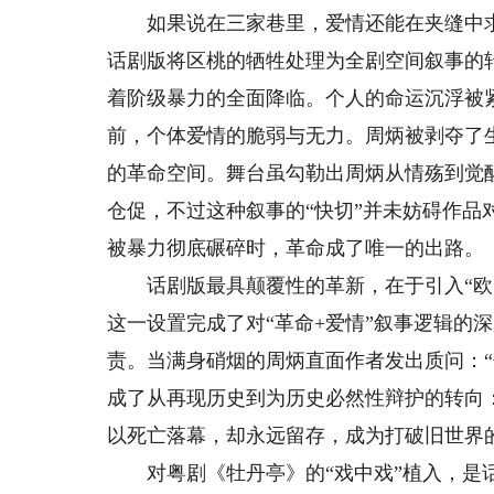
如果说在三家巷里，爱情还能在夹缝中求
话剧版将区桃的牺牲处理为全剧空间叙事的
着阶级暴力的全面降临。个人的命运沉浮被
前，个体爱情的脆弱与无力。周炳被剥夺了
的革命空间。舞台虽勾勒出周炳从情殇到觉
仓促，不过这种叙事的“快切”并未妨碍作品
被暴力彻底碾碎时，革命成了唯一的出路。
话剧版最具颠覆性的革新，在于引入“欧阳
这一设置完成了对“革命+爱情”叙事逻辑的
责。当满身硝烟的周炳直面作者发出质问：
成了从再现历史到为历史必然性辩护的转向
以死亡落幕，却永远留存，成为打破旧世界
对粤剧《牡丹亭》的“戏中戏”植入，是话