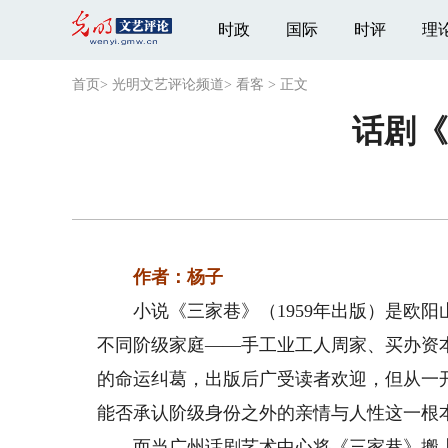
时政
国际
时评
理
首页
>
光明文艺评论频道
>
看客
>
正文
话剧《
作者：杨子
小说《三家巷》（1959年出版）是欧阳
不同阶级家庭——手工业工人周家、买办资本
的命运纠葛，出版后广受读者欢迎，但从一
能否承认阶级身份之外的亲情与人性这一根
而当广州话剧艺术中心将《三家巷》搬上