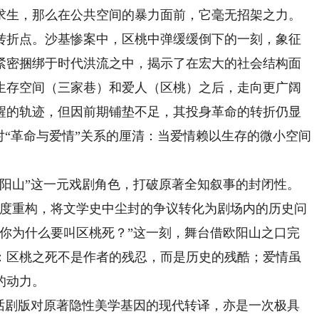
生，那么在公共空间的暴力面前，它毫无招架之力。
转折点。沙基惨案中，区桃中弹缓缓倒下的一刻，象征
紧密捆绑于时代洪流之中，揭示了在宏大的社会结构面
生存空间（三家巷）和爱人（区桃）之后，走向更广阔
醒的轨迹，但因前期铺垫不足，其投身革命的转折仍显
对“革命与爱情”关系的厘清：当爱情赖以生存的微小空间
山”这一元戏剧角色，打破原著全知叙事的封闭性。
深度重构，将文学史中尘封的争议转化为剧场内的历史问
“你为什么要叫区桃死？”这一刻，舞台借欧阳山之口完
：区桃之死不是作者的残忍，而是历史的残酷；爱情虽
的动力。
剧版对原著隐性美学基因的现代转译，亦是一次极具