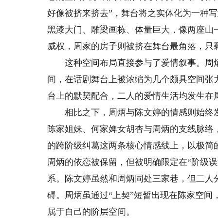
好像被挤来挤去”，舞台将之实体化为一种
黑漆大门、雕梁画栋、体量巨大，像两座山
威权，周家的房子则被挤在舞台最角落，只
这种空间布局直接参与了爱情叙事。周炳
间，在话剧舞台上被浓缩为几个颇具空间张
台上的默契配合，二人的爱情生活均发生在
相比之下，周炳与陈文婷的情感则始终发生
陈家姐妹、何家婢女胡杏与周炳的支线脉络
的跨阶级纠葛这两条核心情感线上，以极简
周炳的依恋被保留，但被明确限定在“阶级误
系。陈文婷虽然和周炳同处三家巷，但二人
碍。周炳虽通过“上契”短暂出现在陈家空
属于自己的阶层空间。