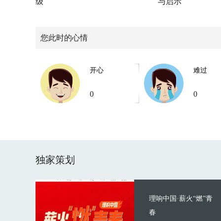
级
与启示
您此时的心情
开心
难过
0
0
独家策划
理响中国·薪火“燃”青
春