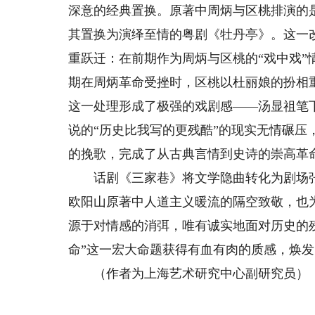
深意的经典置换。原著中周炳与区桃排演的
其置换为演绎至情的粤剧《牡丹亭》。这一
重跃迁：在前期作为周炳与区桃的“戏中戏
期在周炳革命受挫时，区桃以杜丽娘的扮相
这一处理形成了极强的戏剧感——汤显祖笔
说的“历史比我写的更残酷”的现实无情碾
的挽歌，完成了从古典言情到史诗的崇高革
话剧《三家巷》将文学隐曲转化为剧场张
欧阳山原著中人道主义暖流的隔空致敬，也
源于对情感的消弭，唯有诚实地面对历史的
命”这一宏大命题获得有血有肉的质感，焕
（作者为上海艺术研究中心副研究员）