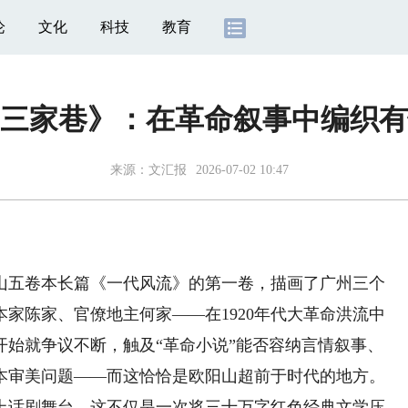
论
文化
科技
教育
三家巷》：在革命叙事中编织有
来源：
文汇报
2026-07-02 10:47
山五卷本长篇《一代风流》的第一卷，描画了广州三个
家陈家、官僚地主何家——在1920年代大革命洪流中
开始就争议不断，触及“革命小说”能否容纳言情叙事、
本审美问题——而这恰恰是欧阳山超前于时代的地方。
话剧舞台，这不仅是一次将三十万字红色经典文学压