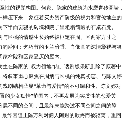
写意性的视觉构图。何家、陈家的建筑为水磨青砖高墙，
一样压下来，象征着买办资产阶级的权力和官僚地主的
剩下半面斑驳的砖墙和院子里粗粝简陋的石桌石凳。
与区桃的情感生长始终被框定在周、区两家方寸之
力的瞬间：乞巧节的玉兰暗香、肖像画的深情凝视与舞
周家窄院和区家逼仄的屋内。
在陈家的“权力领地”内。话剧版果断删除了原著中
，将叙事重心聚焦在周炳与区桃的纯真初恋、与陈文婷
的戏剧结构凸显“革命与爱情”的不可调和性。陈文婷对
置的少女痴情”范围内，不再发展为实质性的恋爱关
分属不同的空间，且最终未能跨过不同空间之间的障
间，最终因阻止陈万利对佣人阿财的欺侮而被驱离，重回