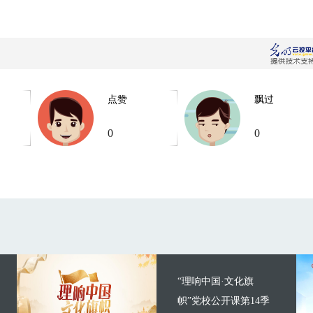
点赞
飘过
0
0
“理响中国·文化旗
帜”党校公开课第14季