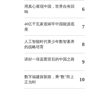
用真心展现中国，世界自有回
6
响
40亿千瓦家底铸牢中国能源底
7
座
人工智能时代青少年数智素养
8
的战略培育
讲好一张蓝图背后的中国之路
9
数字福建探新路，乘“数”而上
10
正当时