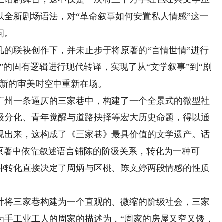
以全新剧场语法，对“革命叙事如何安置私人情感”这一
问。
联袂创作下，并未止步于将原著的“言情世情”进行
”的固有逻辑进行现代转译，实现了从“文学叙事”到“剧
在新的审美时空中重新在场。
州一条逼仄的三家巷中，构建了一个全景式的微型社
级分化、青年觉醒与道路抉择等宏大历史命题，得以通
现出来，这构成了《三家巷》最具价值的文学遗产。话
原著中依靠叙述语言铺陈的阶级关系，转化为一种可
种转化直接决定了周炳与区桃、陈文婷两段情感的性质
将三家巷构建为一个直观的、微缩的阶级社会，三家
为手工业工人的周家的描述为，“周家的房屋又窄又矮，