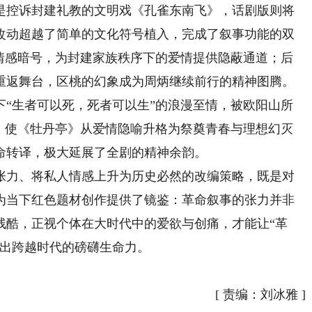
是控诉封建礼教的文明戏《孔雀东南飞》，话剧版则将
改动超越了简单的文化符号植入，完成了叙事功能的双
”情感暗号，为封建家族秩序下的爱情提供隐蔽通道；后
重返舞台，区桃的幻象成为周炳继续前行的精神图腾。
下“生者可以死，死者可以生”的浪漫至情，被欧阳山所
压，使《牡丹亭》从爱情隐喻升格为祭奠青春与理想幻灭
命转译，极大延展了全剧的精神余韵。
力、将私人情感上升为历史必然的改编策略，既是对
为当下红色题材创作提供了镜鉴：革命叙事的张力并非
残酷，正视个体在大时代中的爱欲与创痛，才能让“革
发出跨越时代的磅礴生命力。
[
责编：刘冰雅
]