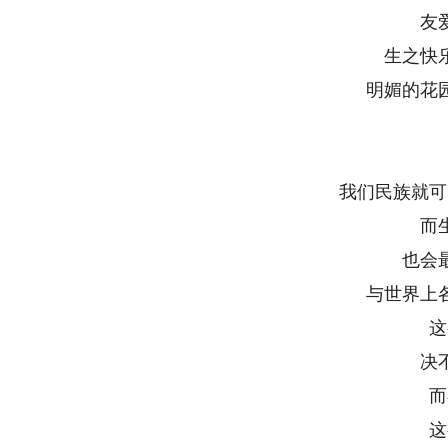
友
生之快
明媚的花
我们民族就可
而
也会
与世界上
这
决
而
这