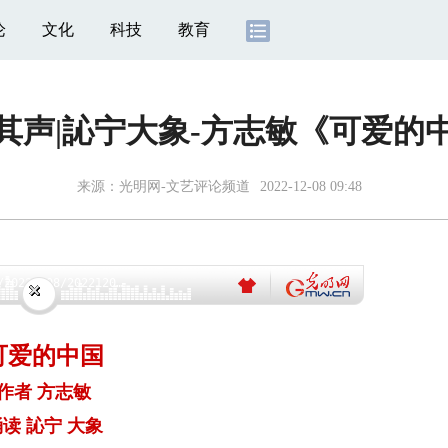
论
文化
科技
教育
其声|訫宁大象-方志敏《可爱的
来源：
光明网-文艺评论频道
2022-12-08 09:48
Error loading: "https://flv1.gmw.cn/gma/20221208/20221208094418614_3254.mp3"
可爱的中国
作者 方志敏
读 訫宁 大象