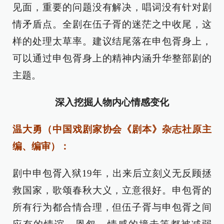
见面，重要的问题没有解决，唱词没有针对剧
情矛盾点。全剧在伍子胥的迷茫之中收尾，这
样的处理太草率。建议结尾落在申包胥身上，
可以通过申包胥身上的精神内涵升华整部剧的
主题。
深入挖掘人物内心情感变化
温大勇（中国戏剧家协会《剧本》杂志社原主
编、编审）：
剧中申包胥入狱19年，出来后立刻义无反顾拯
救国家，歌颂春秋大义，立意很好。申包胥的
所有行为都合情合理，但伍子胥与申包胥之间