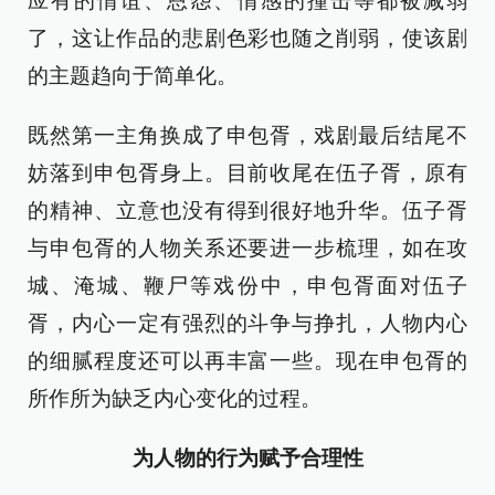
应有的情谊、恩怨、情感的撞击等都被减弱
了，这让作品的悲剧色彩也随之削弱，使该剧
的主题趋向于简单化。
既然第一主角换成了申包胥，戏剧最后结尾不
妨落到申包胥身上。目前收尾在伍子胥，原有
的精神、立意也没有得到很好地升华。伍子胥
与申包胥的人物关系还要进一步梳理，如在攻
城、淹城、鞭尸等戏份中，申包胥面对伍子
胥，内心一定有强烈的斗争与挣扎，人物内心
的细腻程度还可以再丰富一些。现在申包胥的
所作所为缺乏内心变化的过程。
为人物的行为赋予合理性