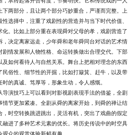
晰，承转起落开合有度，节奏明快。它和传统戏的一人
上下两部分，且让两个部分巧妙重合，严谨而完整。上
段性选择中，注重了戏剧性的营造并与当下时代价值、
术化。比如上部分重在表现舜对父母的孝，戏剧营造了
诉，决定离家远走，少年舜和老年舜同台对话的艺术情
对剧情发展和人物性格、命运转换做出合理交代。下部
以及如何看待人与自然关系。舞台上把相对理念的东西
了民俗性、细节性的开掘，比如打簸箕、赶牛，以及带
任时的真诚、笃厚等，形象生动，令人感慨。
导演技巧上可以看到对影视剧表现手法的借鉴，全剧
事情节更加紧凑。全剧从舜的离家开始，到舜的禅让结
合，时空转换跳进跳出，灵活有机，突出了戏曲的假定
又融进了多种艺术元素的优长。将历史传说中的时空具
令观众的观赏体验新鲜有趣。