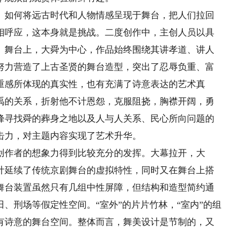
如何将远古时代和人物情感呈现于舞台，把人们拉回
相呼应，这本身就是挑战。二度创作中，主创人员以具
。舞台上，大舜为中心，作品始终围绕其讲孝道、讲人
努力营造了上古圣贤的舞台造型，突出了忍辱负重、富
重感所体现的真实性，也有充满了诗意表达的艺术真
禹的关系，折射他不计恩怨，克服阻挠，胸襟开阔，勇
峰寻找舜的葬身之地以及人与人关系、民心所向问题的
击力，对主题内容实现了艺术升华。
作者的想象力得到比较充分的发挥。大幕拉开，大
计延续了传统京剧舞台的虚拟特性，同时又在舞台上搭
舞台装置虽然只有几组中性屏障，但结构和造型简约通
、刑场等假定性空间。“室外”的片片竹林，“室内”的组
有诗意的舞台空间。整体而言，舞美设计是节制的，又