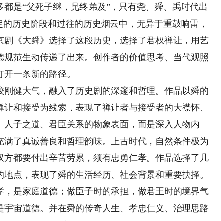
多都是“父死子继，兄终弟及”，只有尧、舜、禹时代出
特定的历史阶段和过往的历史烟云中，无异于重鼓响雷，
京剧《大舜》选择了这段历史，选择了君权禅让，用艺
德规范生动传递了出来。创作者的价值思考、当代观照
打开一条新的路径。
刚健大气，融入了历史剧的深邃和哲理。作品以舜的
禅让和接受为线索，表现了禅让者与接受者的大襟怀、
、人子之道、君臣关系的物象表面，而是深入人物内
充满了真诚善良和哲理韵味。上古时代，自然条件极为
双方都要付出辛苦劳累，须有忠勇仁孝。作品选择了几
的地点，表现了舜的生活经历、社会背景和重要抉择。
孝，是家庭道德；做臣子时的承担，做君王时的境界气
是宇宙道德。并在舜的传奇人生、孝忠仁义、治理思路