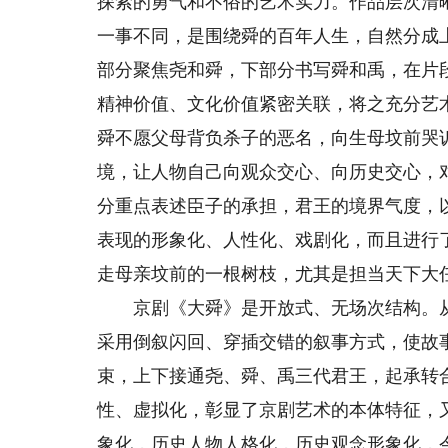
探索的勇气和不俗的艺术实力。作品层次清
一事不同，是围绕舜的百年人生，自然分成
部分聚焦尧和舜，下部分书写舜和禹，在片
精神价值、文化价值紧密关联，将之充分艺
舜不愿父母背负杀子的恶名，向生母坟前哭
境，让人物自己向观众交心、向历史交心，
分重点表述臣子的承担，君王的境界气度，
表现的形象化、人性化、戏剧化，而且进行
走母亲坟前的一根树枝，尤其是担当天下大
京剧《大舜》是开放式、无场次结构。从
采用倒叙闪回、穿插交错的叙事方式，使故
束，上下接通尧、舜、禹三代君王，起承转
性、虚拟化，彰显了京剧艺术的本体特征，
象化，历史人物人格化，历史观念形象化，