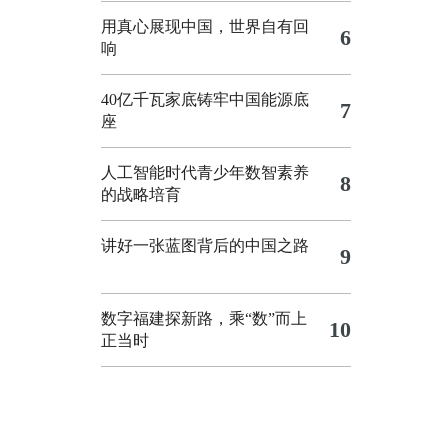
用真心展现中国，世界自有回
6
响
40亿千瓦家底铸牢中国能源底
7
座
人工智能时代青少年数智素养
8
的战略培育
讲好一张蓝图背后的中国之路
9
数字福建探新路，乘“数”而上
10
正当时