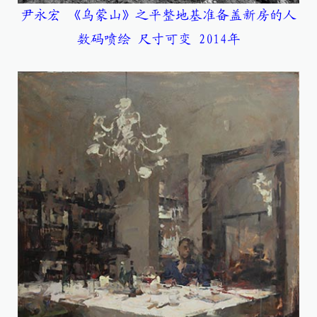
尹永宏 《乌蒙山》之平整地基准备盖新房的人
数码喷绘 尺寸可变 2014年