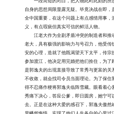
一段简短的对白，把人物此时此刻的所思
自身的思想局限显露无疑。毕竟决战在即，
全中国重要，在这个问题上有点感情用事，
义，有点瑕疵但真实可信的鲜活人物。
江老大作为全剧矛盾冲突的制造者和推动
老大，具有极强的影响力与号召力，他受传
安的心理，造就了他既渴望天下太平，传宗
参加渡江，他决定用完婚把他们拴住，为了
是郭逸夫的出现直接导致了常秀与更富的关
不收敛，就会找司令员当面理论。为了保住
得不忍痛作梗将郭逸夫临阵雪藏。眼看着心
秀痛下决心，答应公爹，即日圆房，她宁可
去。正是在这种大爱的感召下，郭逸夫傲然
里幡然悔悟，实现了他们人生各自的心里过