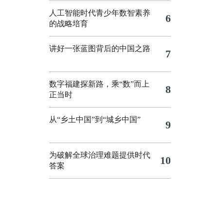
人工智能时代青少年数智素养
6
的战略培育
讲好一张蓝图背后的中国之路
7
数字福建探新路，乘“数”而上
8
正当时
从“乡土中国”到“城乡中国”
9
为破解全球治理难题提供时代
10
答案