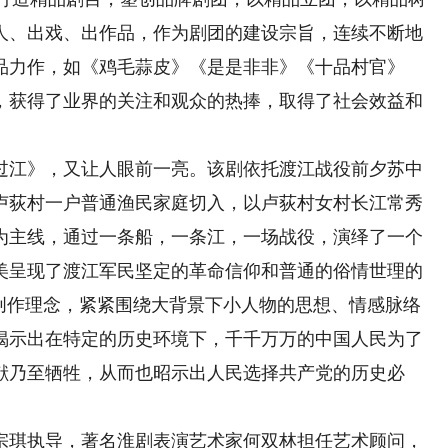
人、出戏、出作品，作为剧团的建设宗旨，连续不断地
品力作，如《鸡毛蒜皮》《是是非非》《十品村官》
，获得了业界的关注和观众的热捧，取得了社会效益和
江》，又让人眼前一亮。该剧依托渡江战役前夕苏中
卢荻村一户普通渔民家庭切入，以卢荻村女村长江常秀
为主线，通过一条船，一条江，一场战役，演绎了一个
美呈现了渡江军民坚定的革命信仰和普通的俗情世理的
”创作理念，紧紧围绕大背景下小人物的思想、情感脉络
揭示出在特定的历史环境下，千千万万的中国人民为了
献乃至牺牲，从而也昭示出人民选择共产党的历史必
琪执导，著名淮剧表演艺术家何双林担任艺术顾问，