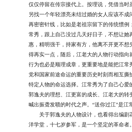
仅仅停留在传宗接代上。按理说，凭借当时
另找一个年轻漂亮未结过婚的女人应该不成
再密密针线，比如是老祖宗留下的传统惯例
常秀，跟上自己没过几天好日子，不想让她
惠，精明强干，持家有方，他离不开更不想
得再实一点，随后，江老大的人物行动指向
行为也必是顺理成章，更重要地是能把江常
党和国家前途命运的重要历史时刻而相互撕
特定人物的命运选择。江常秀为了自己心爱
郭逸夫的理想、江更富的成长、江老大的转
喊出振聋发聩的时代之声。“送你过江”是江
关于郭逸夫的人物设计，也看得出编剧花
洋学堂，十七岁参军，是一个坚定的革命者