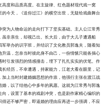
文高度和品质高度。在主旋律、红色题材现代戏一窝
至的今天，《送你过江》的横空出世，无疑给戏曲舞台
突为人物命运的走向打下了坚实基础。主人公江常秀
，虽非亲生，却视己出。长大后，由于大儿子遭遇船
四军举办的识字班，并结识了文化教员郭逸夫，随着知
地升温，怎奈当时彼此身不由己，一份情愫只能各揣心
遇时引发强烈的情感撞击，埋下了扎扎实实的伏笔。作
成长经历，不幸遭遇，持家能力，江老大看在眼里，记
，加上当时封建婚姻思想的作祟，他强行主张在渡江战
结婚，以了结他心中多年的夙愿。这就为江常秀与郭逸
走向，设置了基本的戏剧冲突，也是剧作家精心编织的
织得还不够严密，即逼婚的理由应再进一步强调，不应