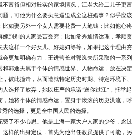
虽不富裕但相对殷实的家境情况，江老大给二儿子更富
问题，可他为什么要执意逼迫成全这桩婚事？似乎应该
；比如娶另外一个女人需要花费一大笔钱；比如他心疼
再嫁到别的人家受苦受穷；比如常秀通情达理，孝顺贤
失去这样一个好女儿、好媳妇等等，如果把这个理由夯
就会更加明确有力，王进营长对郭逸夫所采取的一系列
秀和郭逸夫属于个体的情感世界、人物命运，放在决定
扯，彼此撞击，从而造就特定历史时期、特定环境下、
的人选择了放弃，她以庄严的承诺“送你过江”，托举起
变，她将个体的情感命运，置身于滚滚的历史洪流，呼
常秀的选择，更是全中国人民的选择。
费了不少心思。他是上海一家大户人家的少爷，念过
。这样的出身定位，首先为他出任教员提供了可能，另