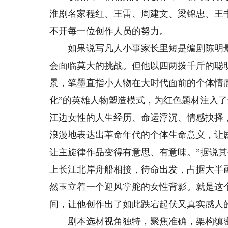
淮剧名家程红、王雷、周建文、梁锦忠、王
不开每一位创作人员的努力。
如果说写凡人小事家长里短是编剧陈明最
会面临莫大的挑战。但他以四两拨千斤的聪
景，笔墨直指小人物在大时代面前的个体情感
化”的英雄人物塑造模式，为红色题材注入
江边女性的人生经历、命运浮沉、情感抉择
浪漫地表达出革命年代的个体生命意义，让
让主旋律作品变得有意思、有意味。”据说
上长江北岸舟船相接，待命出发，占据大半
然玉立着一个迎风掌舵的女性背影。就是这
间，让他创作出了如此跌宕起伏又真实感人
剧本选材视角独特，聚焦准确，架构缜密