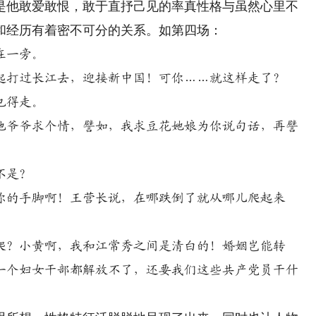
是他敢爱敢恨，敢于直抒己见的率真性格与虽然心里不
和经历有着密不可分的关系。如第四场：
在一旁。
打过长江去，迎接新中国！可你……就这样走了？
也得走。
爷爷求个情，譬如，我求豆花她娘为你说句话，再譬
不是？
的手脚啊！王营长说，在哪跌倒了就从哪儿爬起来
？小黄啊，我和江常秀之间是清白的！婚姻岂能转
一个妇女干部都解放不了，还要我们这些共产党员干什