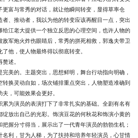
子更富与常秀的对话，就让他瞬间转变，显得草率仓
造者、推动者，我以为他的转变应该再醒目一点，突出
够给江老大提供一个独立反思的心理空间，也许人物的
被敌军炮火炸伤眼睛后，常秀的拼死相救，郭逸夫带卫
化了他，使人物最终得以彻底转变。
再赘述。
完美的。主题突出，思想鲜明，舞台行动指向明确，
空转换灵动自如，场次铺排重点突出，人物塑造准确到
功夫，可能效果会更好。
累为演员的表演打下了非常扎实的基础。全剧有名有
都绽放出自己的光彩。饰演豆花的何秋花和饰演小黄的
和把握分寸得当，展示出了一代青年演员的勃勃生机；
计名利，甘为人梯，为了扶持和培养年轻演员，心甘情