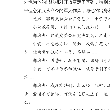
外也为他的思想相对开放奠定了基础，特别
平但必须服从命令的军人作风，与他的出身
光启；郭逸夫垂头坐在背包上，小黄守
小黄教导员：（抹泪）我们说好的，一起
郭逸夫：这是党委会研究决定的，不走
小黄：再想想办法，譬如，我请豆花向他
如，你向更富叔赔个不是，再譬如……
郭逸夫：再譬如，我没有错，赔哪门子
小黄：可不让你参加渡江，就等于剁了你
嘛……
郭逸夫：我没有跌倒，怎么爬，往哪儿爬
让，爱情不可捆绑！可就在这眼皮底下，连
么？