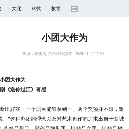
论
文化
科技
教育
小团大作为
来源：
光明网-文艺评论频道
2020-01-17 17:05
小团大作为
剧《送你过江》有感
断出好戏；一个剧目能够拿到一、两个奖项并不难，难
路。”这种办团的理念以及对艺术创作的追求出自于盐城
,打造精品剧目，塑创品牌剧团，以精品立团，以精品树