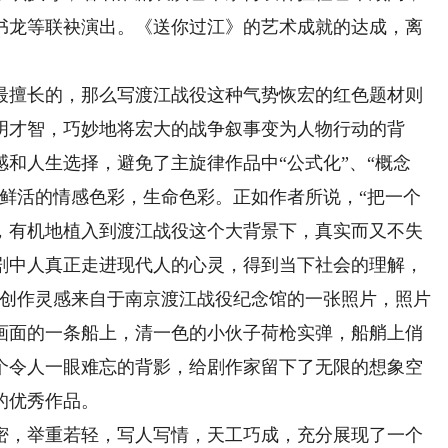
书龙等联袂演出。《送你过江》的艺术成就的达成，离
擅长的，那么写渡江战役这种气势恢宏的红色题材则
明才智，巧妙地将宏大的战争叙事变为人物行动的背
和人生选择，避免了主旋律作品中“公式化”、“概念
了鲜活的情感色彩，生命色彩。正如作者所说，“把一个
，有机地植入到渡江战役这个大背景下，真实而又不失
剧中人真正走进现代人的心灵，得到当下社会的理解，
其创作灵感来自于南京渡江战役纪念馆的一张照片，照片
画面的一条船上，清一色的小伙子荷枪实弹，船艄上俏
个令人一眼难忘的背影，给剧作家留下了无限的想象空
的优秀作品。
，举重若轻，写人写情，天工巧成，充分展现了一个