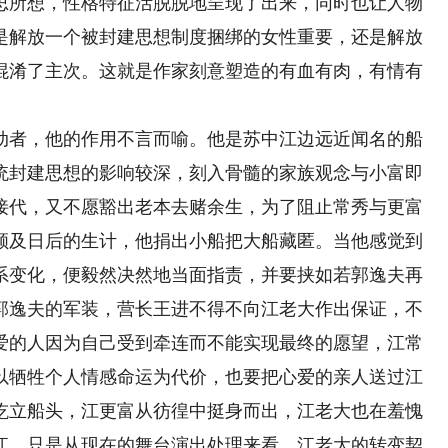
所想，性格特征活脱脱地呈现了出来，同时也让人物
是解放一个被封建思想制度捆绑的女性重要，还是解放
混淆了主次。这就是作家刻意塑造的有血有肉，有情有
者，他的作用不言而喻。他是苏中江边远近闻名的船
统封建思想的影响较深，刻入骨髓的家族观念与小富即
接代，又不愿豁出老本去赌余生，为了阻止常秀与更富
顾及日后的生计，他捐出小船把大船藏匿。当他感觉到
系变化，便毅然决然地当面指责，并要挟如若郭逸夫再
郭逸夫的军装，营长王进不得不向江老大作出保证，不
爱的人因为自己受到牵连而不能实现最终的愿望，江常
以牺牲个人情感命运为代价，也要把心爱的亲人送过江
屹立船头，江更富从彷徨中挺身而出，江老大也在羞愧
江。只是从现在的舞台演出处理来看，江老大的转变契