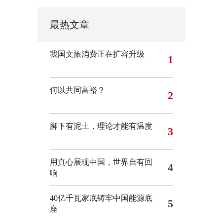
最热文章
我国文旅消费正在扩容升级
1
何以共同富裕？
2
脚下有泥土，理论才能有温度
3
用真心展现中国，世界自有回
4
响
40亿千瓦家底铸牢中国能源底
5
座