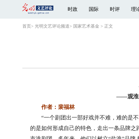
时政
国际
时评
理
首页
>
光明文艺评论频道
>
国家艺术基金
>
正文
——观淮
作者：裴福林
“一个剧团出一部好戏并不难，难的是不
的是如何形成自己的特色，走出一条品牌之
市淮剧团。多年来，他们以树立“盐淮”品牌