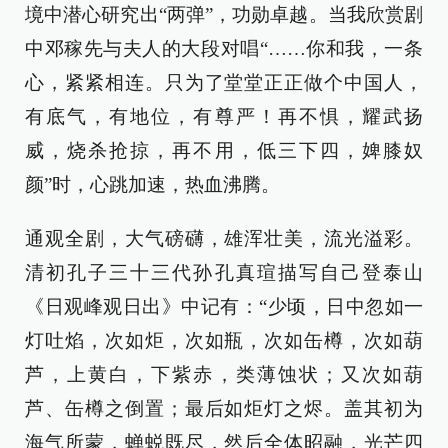
境中潜心研究出“两弹”，功勋卓越。当我欣赏剧
中邓稼先与夫人的大段对唱“……你和我，一条
心，紧紧相连。只为了堂堂正正做个中国人，
有底气，有地位，有尊严！再不惧，耀武扬
威，烧杀抢掠，再不用，低三下四，婢膝奴
颜”时，心跳加速，热血沸腾。
通观全剧，大气磅礴，雄浑壮美，流光溢彩。
清初孔子三十三代孙孔真瑄描写自己登泰山
《日观峰观日出》中记有：“少顷，日中忽如一
灯吐焰，次如炬，次如瓶，次如缶樽，次如葫
芦，上黄白，下紫赤，类薄蚀状；又次如葫
芦、缶樽之倒置；最后如炬灯之烬。盖其初为
海气所蒙，蝉蜕既尽，然后全体昭融，光芒四