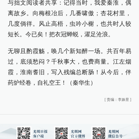
与拙文阅读者共享：记得当时，我爱秦淮，偶
离故乡。向梅根冶后，几番啸傲；杏花村里，
几度倘徉。风止高梧，虫吟小榭，也共时人较
短长。今已矣！把衣冠蝉蜕，濯足沧浪。
无聊且酌霞觞，唤几个新知醉一场。共百年易
过，底须愁闷？千秋事大，也费商量。江左烟
霞，淮南耆旧，写入残编总断肠！从今后，伴
药炉经卷，自礼空王！（秦华生）
[
责编：李姝昱
]