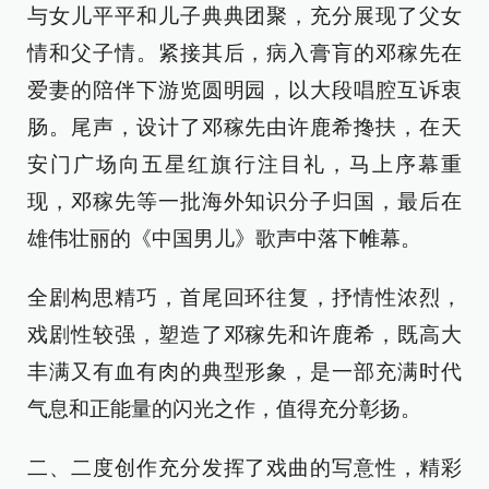
与女儿平平和儿子典典团聚，充分展现了父女
情和父子情。紧接其后，病入膏肓的邓稼先在
爱妻的陪伴下游览圆明园，以大段唱腔互诉衷
肠。尾声，设计了邓稼先由许鹿希搀扶，在天
安门广场向五星红旗行注目礼，马上序幕重
现，邓稼先等一批海外知识分子归国，最后在
雄伟壮丽的《中国男儿》歌声中落下帷幕。
全剧构思精巧，首尾回环往复，抒情性浓烈，
戏剧性较强，塑造了邓稼先和许鹿希，既高大
丰满又有血有肉的典型形象，是一部充满时代
气息和正能量的闪光之作，值得充分彰扬。
二、二度创作充分发挥了戏曲的写意性，精彩