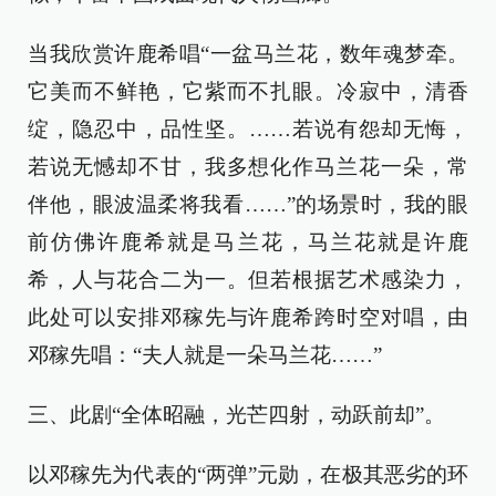
当我欣赏许鹿希唱“一盆马兰花，数年魂梦牵。
它美而不鲜艳，它紫而不扎眼。冷寂中，清香
绽，隐忍中，品性坚。……若说有怨却无悔，
若说无憾却不甘，我多想化作马兰花一朵，常
伴他，眼波温柔将我看……”的场景时，我的眼
前仿佛许鹿希就是马兰花，马兰花就是许鹿
希，人与花合二为一。但若根据艺术感染力，
此处可以安排邓稼先与许鹿希跨时空对唱，由
邓稼先唱：“夫人就是一朵马兰花……”
三、此剧“全体昭融，光芒四射，动跃前却”。
以邓稼先为代表的“两弹”元勋，在极其恶劣的环