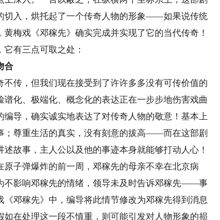
的切入，烘托起了一个传奇人物的形象——如果说传统
，黄梅戏《邓稼先》确实完成并实现了它的当代传奇！
，它有三点可取之处：
吻合
不传，但我们现在接受到了许许多多没有可传价值的
脸谱化、极端化、概念化的表达正在一步步地伤害戏曲
的编导，确实诚实地表达了对传奇人物的敬意！基本上
事；尊重生活的真实，没有刻意的拔高——而在这部剧
讲述故事，主人公以及他的事迹本身就能够打动人心！
原子弹爆炸的前一周，邓稼先的母亲不幸在北京病
为不影响邓稼先的情绪，领导未及时告诉邓稼先——事
戏《邓稼先》中，编导将此情节修改为邓稼先得到消息
假如在处理这一段不慎重，则可能引发对人物形象的损