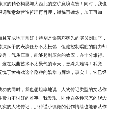
导演的精心构思与大西北的空旷意境点赞！同时，我也
唱词和意象营造哲理再哲理，锤炼再锤炼，加工再加
且完成地非常好！特别是饰演邓稼先的演员刘国平，
导演赋予的表演任务不太松弛，但他控制唱腔的能力却
俊秀，气质庄重，能够起到压台的效应，亦十分难得。
，这在戏曲艺术不太景气的今天，更殊为难得！我觉
无愧于黄梅戏这个剧种的繁华与辉煌，事实上，它已经
功的同时，我也想坦率地说，人物传记类型的文艺作
件费力不讨好的难事。我发现，即使在各种形态的观念
真实的人物传记，那种谨小慎微的创作情绪也能够从作