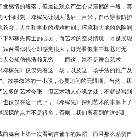
抒发感情的段落，但最让观众产生心灵震撼的一段，莫
的可怕时刻，邓稼先让别人退后三百米，自己穿着防护
地苍穹，人生和事业的艰难时刻，环境和大地的危险刹
不下邓稼先博士的心灵，而艺术的空灵情境，才是展现
，舞台看似很小却感觉很大，灯光看似集中却苍茫无
主人公却仿佛浩瀚无穷——而这，岂不是舞台艺术——
《邓稼先》仅仅凭着这一场，以及这一场手法的推广及
位”。故事叙述的一小段，心灵追问的无限期。当然，我
了过多的艺术夸张，但艺术动人心魄之处，不就是写到
，也仅仅在这一点上，《邓稼先》探到艺术的本源上了
样深探的点并不是很多，否则，我们所看到的这部剧
曲舞台上第一次看到吉普车的舞蹈，而且那么贴切自