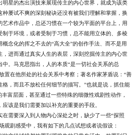
出明星的杰出演技来展现传主的内心世界，就成为该类
这种屡试不爽的深刻秘诀还没有被我们理解和掌握，换
的艺术作品中，总还习惯在一个较为平面的平台上，用
受制于环境，或者受制于习惯，总不能用立体的、多棱
用概念化的挥之不去的“高大全”的创作手法、而不是用
生，进而通过真实人生的表层，深刻挖掘传主的内心世
当中。马克思指出，人的本质“是一切社会关系的总
”放置在他所处的社会关系中考察；著名作家茅盾说：“善
性格，而且不放松任何细节的描写。”也就是说，抓住能
格的丰富层面，甚至通过一些特殊的细微性戏剧性动作，
，应该是我们需要加以补充的重要的手段。
在需要深入到人物内心深处之时，缺少了一些“探照
现场观剧感受中，我有如下的几点试想或者说假设：