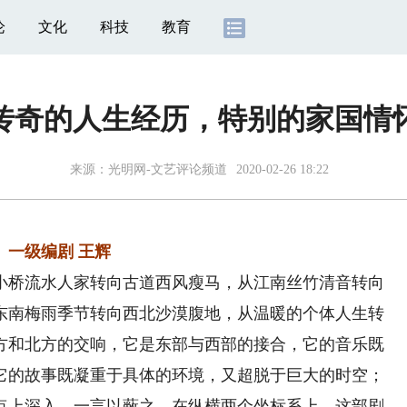
论
文化
科技
教育
传奇的人生经历，特别的家国情
来源：
光明网-文艺评论频道
2020-02-26 18:22
一级编剧 王辉
桥流水人家转向古道西风瘦马，从江南丝竹清音转向
东南梅雨季节转向西北沙漠腹地，从温暖的个体人生转
方和北方的交响，它是东部与西部的接合，它的音乐既
它的故事既凝重于具体的环境，又超脱于巨大的时空；
点上深入。一言以蔽之，在纵横两个坐标系上，这部剧