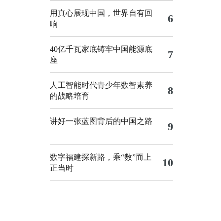
用真心展现中国，世界自有回
6
响
40亿千瓦家底铸牢中国能源底
7
座
人工智能时代青少年数智素养
8
的战略培育
讲好一张蓝图背后的中国之路
9
数字福建探新路，乘“数”而上
10
正当时