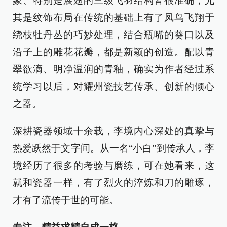
象、特别是展翅的三级飞羽结构皆很准确；尤
其是纹饰布局在传统的基础上有了凤鸟飞翔于
绕枝牡丹丛的巧妙处理，结合瓶嘴的葵口以及
沿子上的雕花花瓣，都是新颖的创造。配以青
翠欲滴、明净温润的青釉，确实为作者经过系
统学习以后，对耀州瓷技艺传承、创新的倾心
之器。
深耕瓷器领域十余载，李境内心深处的真挚与
热爱跃然于文字间。从一名“小白”到传承人，李
境经历了很多的考验与磨练，可在她看来，这
就和瓷器一样，有了烈火的淬炼和刀的雕琢，
才有了流传于世的可能。