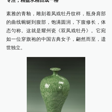
专注，精益求精自成一格
素雅的青釉，雕刻着凤戏牡丹纹样，瓶身肩部
的曲线蜿蜒到腹部，饱满圆润，下腹修长，体
态匀称。这就是耀州瓷《双凤戏牡丹》。它宛
如一位穿旗袍的中国古典女子，翩然而至，遗
世独立。