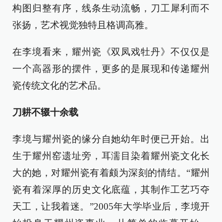
构图归整有序，线条生动流畅，刀工犀利而不
张扬，艺术视觉独特且格调高雅。
在李境看来，耀州瓷《双凤戏牡丹》不仅仅是
一个高器形的摆件，更多的是展现和传递耀州
瓷传统文化的艺术品。
刀耕不辍十余载
李境与耀州瓷的缘分自她幼年时便已开始。出
生于耀州窑遗址旁，耳濡目染着耀州瓷文化长
大的她，对耀州瓷有着颇为深刻的情结。“耀州
瓷有着深厚的历史文化底蕴，其制作工艺巧夺
天工，让我着迷。”2005年大学毕业后，李境开