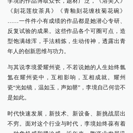
李境的作品博取众长，题材广泛，《浴美人》
《刻花莲纹茶具》《青釉刻花缠枝菊花碗》
……一件件小有成绩的作品都是她潜心专研、
反复试验的成果。这些作品各个可圈可点，造
型饱满雄浑，手法精炼，生动传神，透露出青
年人的创新思维与功力。
与其说李境爱耀州瓷，不若说她的人生始终氤
氲在耀州瓷中，互相影响，互相成就。耀州
瓷“光如镜，温如玉，声如罄”，李境自己何尝不
是如此。
时代快速发展，新技术、新设备、新挑战层出
不穷。面对这个行业与时代，李境始终葆有着