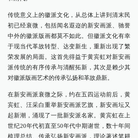
传统意义上的徽派文化，从总体上讲到清末民
初已经衰微，包括闻名遐迩的新安画派、驰誉
中外的徽派版画都莫不如此。但徽派文化有幸
于现当代革故转型、达变新生，重新出现了繁
荣发展的局面。这首先得益于黄宾虹对新安画
派传统的有序传承与清醒拓新，其次是赖少其
对徽派版画艺术的传承弘扬和革故鼎新。
在新安画派衰微之际，约在五四运动前后，黄
宾虹、汪采白重举新安画派艺旗，新安画坛又
起新潮，涌现了一批新安派名家。黄宾虹在上
世纪20年代初直至50年代中期谢世，数十年间
梳理总结、传承弘扬新安画派，理论著述笔耕