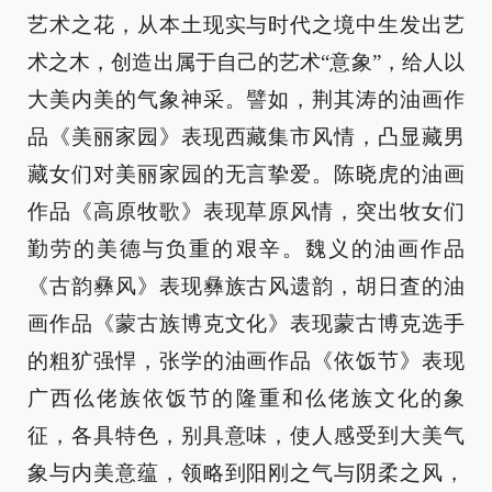
艺术之花，从本土现实与时代之境中生发出艺
术之木，创造出属于自己的艺术“意象”，给人以
大美内美的气象神采。譬如，荆其涛的油画作
品《美丽家园》表现西藏集市风情，凸显藏男
藏女们对美丽家园的无言挚爱。陈晓虎的油画
作品《高原牧歌》表现草原风情，突出牧女们
勤劳的美德与负重的艰辛。魏义的油画作品
《古韵彝风》表现彝族古风遗韵，胡日査的油
画作品《蒙古族博克文化》表现蒙古博克选手
的粗犷强悍，张学的油画作品《依饭节》表现
广西仫佬族依饭节的隆重和仫佬族文化的象
征，各具特色，别具意味，使人感受到大美气
象与内美意蕴，领略到阳刚之气与阴柔之风，