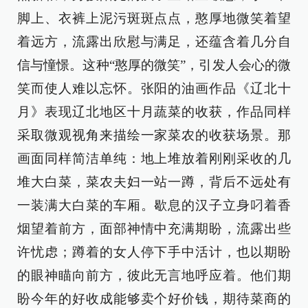
脚上、衣裤上泥污斑斑点点，憨厚地微笑着望
着远方，流露出欣慰与满足，还蕴含着几分自
信与憧憬。这种“憨厚的微笑”，引发人会心的微
笑而使人难以忘怀。张阳的油画作品《辽北十
月》表现辽北地区十月蔬菜的收获，作品同样
采取微观视角来描绘一家菜农的收获场景。那
画面同样简洁单纯：地上堆放着刚刚采收的几
堆大白菜，菜农夫妇一站一蹲，背后不远处有
一装满大白菜的车厢。歇息的汉子立身叼着香
烟望着前方，面部神情中充满期盼，流露出些
许忧虑；蹲着的女人停下手中活计，也以期盼
的眼神瞄向前方，彼此无言地呼应着。他们期
盼今年的好收成能够卖个好价钱，期待菜商的