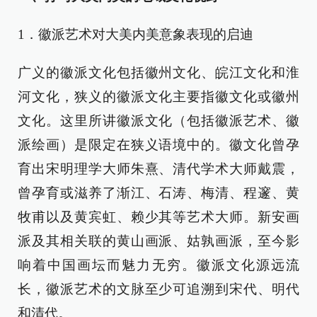
1．徽派艺术对大美内美意象表现的启迪
广义的徽派文化包括徽州文化、皖江文化和淮
河文化，狭义的徽派文化主要指徽文化或徽州
文化。这里所讲徽派文化（包括徽派艺术、徽
派绘画）是限定在狭义语境中的。徽文化曾孕
育出宋明理学大师朱熹、清代学术大师戴震，
曾孕育或滋养了渐江、石涛、梅清、程邃、黄
牧甫以及黄宾虹、赖少其等艺术大师。新安画
派及其相关联的黄山画派、姑孰画派，至今影
响着中国画坛而魅力无穷。徽派文化源远流
长，徽派艺术的文脉至少可追溯到宋代、明代
和清代。