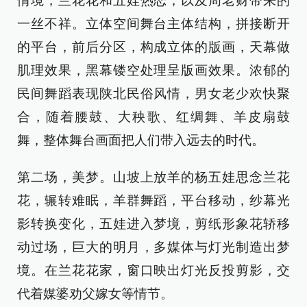
情境，兰花花和五娃热恋，以及周老财带来的
一丝不祥。立体空间舞台主体结构，拼接断开
的平台，前后分区，构成立体的版画，天幕做
肌理效果，黑幕镂空处理呈版画效果。浓郁的
民间舞蹈表现陕北民俗风情，男女老少欢快聚
合，随着腰鼓、大秧歌、红绸舞、羊皮扇鼓
舞，整体舞台画面把人们带入远去的时代。
第二场，美梦。山坡上放羊的杨五娃思念兰花
花，辗转难眠，羊群舞蹈，平台移动，纱幕光
影转换变化，五娃进入梦境，剪纸形象花轿移
动过场，巨大的明月，多媒体与灯光制造出梦
境。在兰花花家，窗口映出灯光反投剪影，交
代着媒婆劝父嫁女等情节。