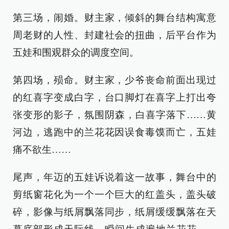
第三场，闹婚。财主家，倾斜的舞台结构寓意
周老财的人性、封建社会的扭曲，后平台作为
五娃和围观群众的调度空间。
第四场，殒命。财主家，少爷丧命前面出现过
的红喜字变成白字，台口脚灯在喜字上打出夸
张变形的影子，氛围阴森，白喜字落下……黄
河边，逃跑中的兰花花因误食毒馍而亡，五娃
痛不欲生……
尾声，年迈的五娃诉说着这一故事，舞台中的
剪纸窗花化为一个一个巨大的红盖头，盖头破
碎，影像与纸屑飘落同步，纸屑缓缓飘落在天