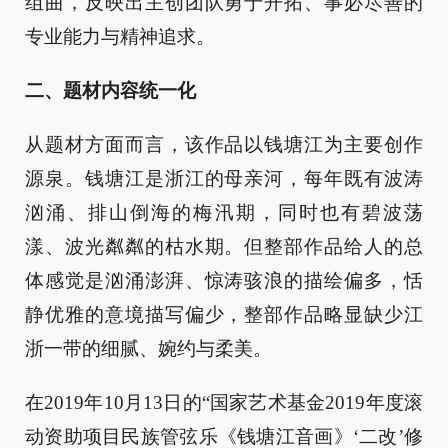
组曲，反映出主创团队勇于开拓、事必尽善的
专业能力与精神追求。
二、题材内容统一化
从题材方面而言，该作品以钱塘江为主要创作
源泉。钱塘江是浙江的母亲河，每年既有波涛
汹涌、排山倒海的梅汛期，同时也有碧波荡
漾、波光粼粼的枯水期。但整部作品给人的总
体感觉是汹涌澎湃、惊涛骇浪的描绘偏多，恬
静优雅的意境描写偏少，整部作品略显缺少江
浙一带的细腻、婉约与柔美。
在2019年10月13日的“国家艺术基金2019年度滚
动资助项目民族管弦乐《钱塘江音画》‘二改’修