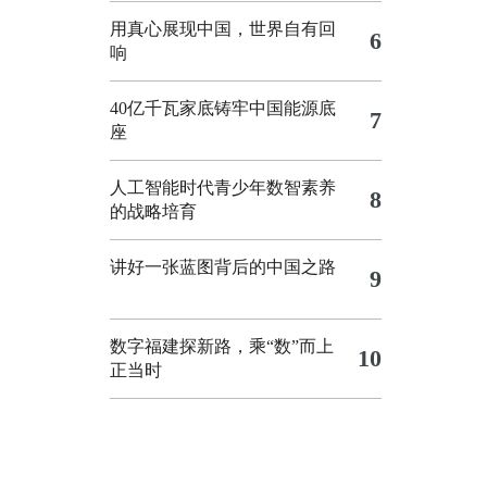
用真心展现中国，世界自有回
6
响
40亿千瓦家底铸牢中国能源底
7
座
人工智能时代青少年数智素养
8
的战略培育
讲好一张蓝图背后的中国之路
9
数字福建探新路，乘“数”而上
10
正当时