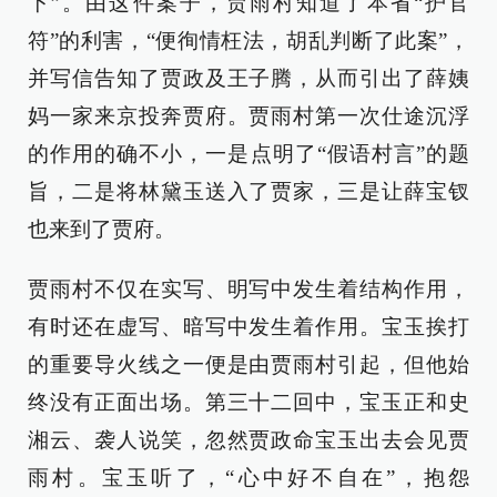
下”。由这件案子，贾雨村知道了本省“护官
符”的利害，“便徇情枉法，胡乱判断了此案”，
并写信告知了贾政及王子腾，从而引出了薛姨
妈一家来京投奔贾府。贾雨村第一次仕途沉浮
的作用的确不小，一是点明了“假语村言”的题
旨，二是将林黛玉送入了贾家，三是让薛宝钗
也来到了贾府。
贾雨村不仅在实写、明写中发生着结构作用，
有时还在虚写、暗写中发生着作用。宝玉挨打
的重要导火线之一便是由贾雨村引起，但他始
终没有正面出场。第三十二回中，宝玉正和史
湘云、袭人说笑，忽然贾政命宝玉出去会见贾
雨村。宝玉听了，“心中好不自在”，抱怨