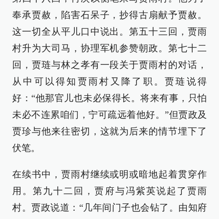
奉承贾赦，陷害石呆子，抄得古扇献予贾赦。
这一切全从平儿口中说出。第五十三回，贾雨
村升为大司马，协理军机参赞朝政。第七十二
回，贾琏与林之孝有一段关于贾雨村的对话，
从中可以得知贾雨村又降了职。贾琏说得
好：“他那官儿也未必保得长。将来有事，只怕
未必不连累咱们，宁可疏远着他好。”但贾政及
贾珍与他来往密切，这就为后来的情节埋下了
伏笔。
在续书中，贾雨村继续或明或暗地起着贯穿作
用。第九十二回，贾府与冯紫英说起了贾雨
村。贾政说道：“几年间门子也会钻了。由知府