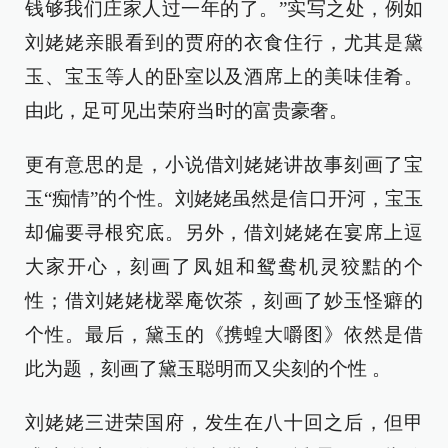
钱够我们庄家人过一年的了。”实写之处，例如
刘姥姥亲眼看到的贾府的衣食住行，尤其是黛
玉、宝玉等人的卧室以及酒席上的美味佳肴。
由此，足可见出荣府当时的富贵豪奢。
更有意思的是，小说借刘姥姥讲故事刻画了宝
玉“痴情”的个性。刘姥姥虽然是信口开河，宝玉
却偏要寻根究底。另外，借刘姥姥在宴席上逗
大家开心，刻画了凤姐和鸳鸯机灵狡黠的个
性；借刘姥姥栊翠庵饮茶，刻画了妙玉怪癖的
个性。最后，黛玉的《携蝗大嚼图》依然是借
此为题，刻画了黛玉聪明而又尖刻的个性 。
刘姥姥三进荣国府，发生在八十回之后，但甲