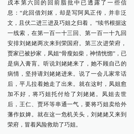
戌本第六回的回前脂批中已透露了一些信
息：“此回借刘妪，却是写阿凤正传，并非泛
文，且伏二进三进及巧姐之归着 。”续书根据这
一线索，在第一百一十三回、第一百一十九回
安排刘姥姥两次来到荣国府。第三次进荣府，
贾家已被抄家，凤姐“骨瘦如柴，神情恍惚”，已
是病入膏肓。听说刘姥姥来了，她不顾自己的
病情，坚持请刘姥姥进来。说了一会儿家常话
后，平儿拉着她走了出来。就在这时，凤姐愈
加不好，将巧姐托付给了刘姥姥。凤姐去世
后，王仁、贾环等串通一气，要将巧姐卖给外
藩作奴婢。就在这一危机关头，刘姥姥又来到
荣府，冒着风险救助了巧姐。