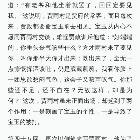
道：“有老爷和他坐着就罢了，回回定要见
我。”这说明，贾雨村是贾府的常客，而且每次
来，贾政都要命宝玉前去相见。宝玉从内心不
愿同贾雨村交谈，难怪贾政训斥他道：“好端端
的，你垂头丧气咳些什么？方才雨村来了要见
你，叫你那半天你才出来；既出来了，全无一
点慷慨挥洒谈吐，仍是葳葳蕤蕤。我看你脸上
一团思欲愁闷气色，这会子又咳声叹气。你那
些还不足，还不自在？无故这样，却是为
何？”这次，贾雨村虽未正面出场，却起到了两
个作用：一是刻画了宝玉的个性，一是导致了
宝玉的被打。
第四十八回，再次以侧笔来写贾雨村。他为了