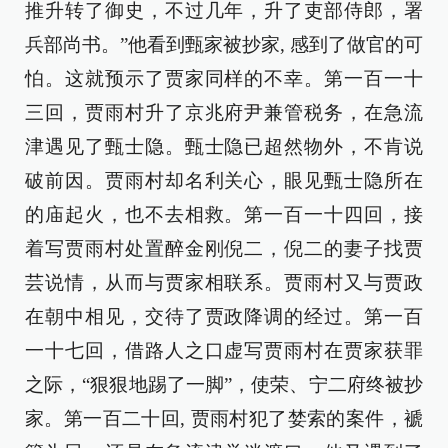
推升转了御史，不过几年，升了吏部侍郎，署
兵部尚书。”他看到甄家被抄家, 感到了做官的可
怕。这就预示了贾家同样的不幸。第一百一十
三回，贾雨村升了京兆府尹兼管税务，在急流
津遇见了甄士隐。甄士隐已超然物外，不肯说
破前因。贾雨村却名利关心，眼见甄士隐所在
的庙起火，也不去相救。第一百一十四回，接
着写贾雨村处置醉金刚倪二，倪二的妻子找贾
芸说情，从而与贾家相联系。贾雨村又与贾政
在朝中相见，交待了贾政降调的经过。第一百
一十七回，借路人之口虚写贾雨村在贾家获罪
之际，“狠狠地踢了一脚”，使荣、宁二府终被抄
家。第一百二十回, 贾雨村犯了婪索的案件，褫