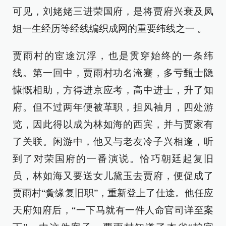
可见，刘姥姥三进荣国府，是将贾府兴衰及凤
姐一生经历等经线编织成网的重要纬线之一 。
贾雨村的宦途沉浮，也是贯穿始终的一条纬
线。第一回中，贾雨村功名淹蹇，多亏甄士隐
慷慨相助，方得进京应考，高中进士，升了知
府。但不过两年便被革职，担风袖月，四处游
览，因此得以成为林如海的西宾，并与贾家有
了关联。闲游中，他又与老友冷子兴相逢，听
到了对荣国府的一番演说。恰巧朝廷起复旧
员，林如海又要送女儿黛玉去贾府，便促成了
贾雨村“夤缘复旧职”，重新登上了仕途。他任应
天府知府后，“一下马就有一件人命官司详至案