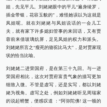
姐，先见平儿。刘姥姥眼中的平儿“遍身绫罗，
插金带银，花容玉貌的”，难怪她误以为这就是
凤姐呢。就在刘姥姥与凤姐说话的一会儿工
夫，就有家下许多媳妇管事的来回话，又有贾
蓉前来借玻璃炕屏，足见凤姐的权力和派头。
刘姥姥所言之“瘦死的骆驼比马大”，是对贾家现
状的恰当比喻。
刘姥姥二进荣国府，是在第三十九回。与一进
荣国府相比，这次对贾府富贵气象的描写更加
细致入微。不管是虚写，还是实写，都以刘姥
姥为视角。虚写之处，例如刘姥姥听见周瑞家
的说起螃蟹，便感叹道 ：“阿弥陀佛! 这一顿的