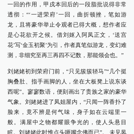
一回的作用，甲戌本回后的一段脂批说得非常
透彻：“‘一进荣府’一回，曲折顿挫，笔如游
龙，且将豪华举止令观者已得大概，想作者应
是心花欲开之候。借刘妪入阿凤正文，‘送宫
花’写‘金玉初聚’为引，作者真笔似游龙，变幻难
测，非细究至再三再四不记数，那能领会也。”
刘姥姥初到荣府门前，“只见簇簇轿马”“几个挺
胸叠肚、指手画脚的人，坐在大板凳上说东谈
西呢”。寥寥数语，便刻画出了贵族之家的豪华
气象。刘姥姥进了凤姐屋内，“只闻一阵香扑了
脸来，竟不辨是何气味，身子如在云端里一
般。满屋中之物都耀眼争光的，使人头悬目
眩。刘姥姥此时惟点头咂嘴念佛而已”。 未见凤