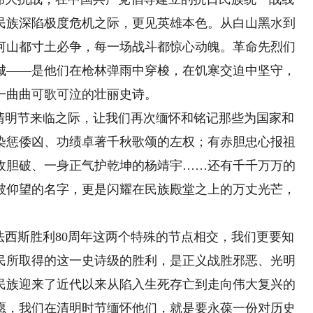
民族深陷极度危机之际，更见英雄本色。从白山黑水到
河山都寸土必争，每一场战斗都惊心动魄。革命先烈们
城——是他们在枪林弹雨中穿梭，在饥寒交迫中坚守，
一曲曲可歌可泣的壮丽史诗。
明节来临之际，让我们再次缅怀和铭记那些为国家和
染惩倭凶、功绩卓著千秋歌颂的左权；有赤胆忠心报祖
敌胆破、一身正气护乾坤的杨靖宇……还有千千万万的
被仰望的名字，更是闪耀在民族殿堂之上的万丈光芒，
西斯胜利80周年这两个特殊的节点相交，我们更要知
民所取得的这一史诗级的胜利，是正义战胜邪恶、光明
民族迎来了近代以来从陷入生死存亡到走向伟大复兴的
愿，我们在清明时节缅怀他们，就是要永葆一份对历史