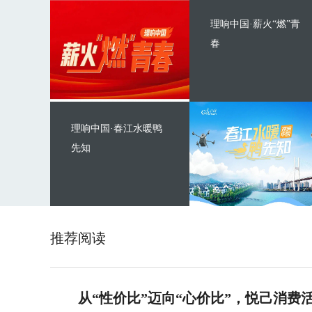
理响中国·薪火“燃”青
春
理响中国·春江水暖鸭
先知
推荐阅读
从“性价比”迈向“心价比”，悦己消费