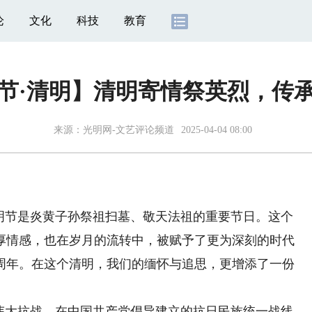
论
文化
科技
教育
节·清明】清明寄情祭英烈，传
来源：
光明网-文艺评论频道
2025-04-04 08:00
节是炎黄子孙祭祖扫墓、敬天法祖的重要节日。这个
厚情感，也在岁月的流转中，被赋予了更为深刻的时代
0周年。在这个清明，我们的缅怀与追思，更增添了一份
伟大抗战，在中国共产党倡导建立的抗日民族统一战线