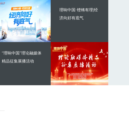
理响中国·铿锵有理|经
济向好有底气
“理响中国”理论融媒体
精品征集展播活动