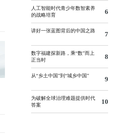
人工智能时代青少年数智素养
6
的战略培育
讲好一张蓝图背后的中国之路
7
数字福建探新路，乘“数”而上
8
正当时
从“乡土中国”到“城乡中国”
9
为破解全球治理难题提供时代
10
答案