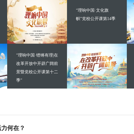
“理响中国·文化旗
帜”党校公开课第14季
“理响中国·铿锵有理|在
改革开放中开辟广阔前
景暨党校公开课第十二
季”
活力何在？