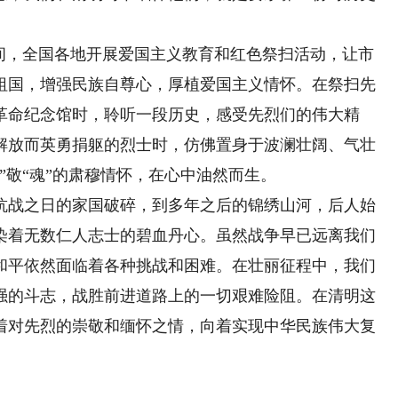
，全国各地开展爱国主义教育和红色祭扫活动，让市
祖国，增强民族自尊心，厚植爱国主义情怀。在祭扫先
革命纪念馆时，聆听一段历史，感受先烈们的伟大精
解放而英勇捐躯的烈士时，仿佛置身于波澜壮阔、气壮
”敬“魂”的肃穆情怀，在心中油然而生。
战之日的家国破碎，到多年之后的锦绣山河，后人始
染着无数仁人志士的碧血丹心。虽然战争早已远离我们
和平依然面临着各种挑战和困难。在壮丽征程中，我们
强的斗志，战胜前进道路上的一切艰难险阻。在清明这
着对先烈的崇敬和缅怀之情，向着实现中华民族伟大复