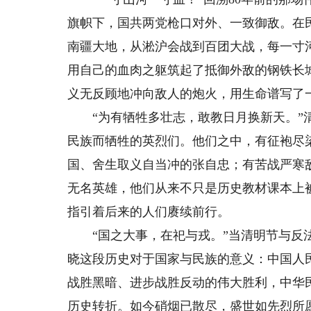
旗帜下，国共两党枪口对外、一致御敌。在
南疆大地，从淞沪会战到百团大战，每一寸
用自己的血肉之躯筑起了抵御外敌的钢铁长
义无反顾地冲向敌人的炮火，用生命谱写了
“为有牺牲多壮志，敢教日月换新天。”清
民族而牺牲的英烈们。他们之中，有征袍尽
国、舍生取义自当冲的张自忠；有苦战严寒
无名英雄，他们从来不只是历史教材课本上
指引着后来的人们赓续前行。
“国之大事，在祀与戎。”当清明节与反法
晓这段历史对于国家与民族的意义：中国人
战胜黑暗、进步战胜反动的伟大胜利，中华
历史转折。如今硝烟已散尽，盛世如先烈所