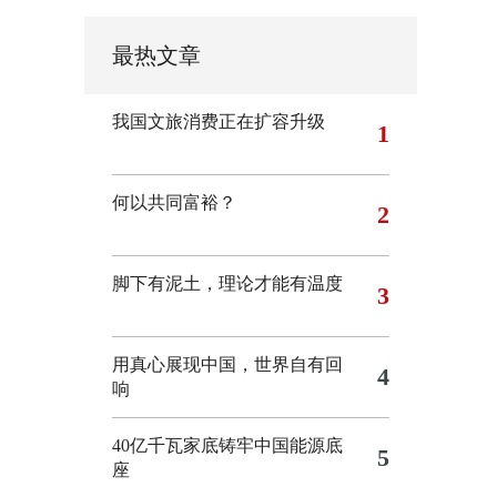
最热文章
我国文旅消费正在扩容升级
1
何以共同富裕？
2
脚下有泥土，理论才能有温度
3
用真心展现中国，世界自有回
4
响
40亿千瓦家底铸牢中国能源底
5
座