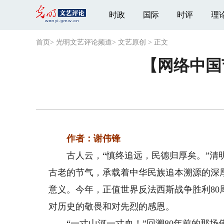
时政
国际
时评
理
首页
>
光明文艺评论频道
>
文艺原创
>
正文
【网络中国
作者：谢伟锋
古人云，“慎终追远，民德归厚矣。”清明
古老的节气，承载着中华民族追本溯源的深
意义。今年，正值世界反法西斯战争胜利8
对历史的敬畏和对先烈的感恩。
“一寸山河一寸血！”回溯80年前的那场