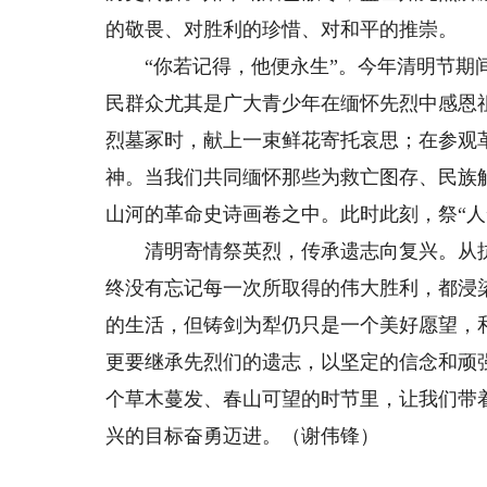
的敬畏、对胜利的珍惜、对和平的推崇。
“你若记得，他便永生”。今年清明节期间
民群众尤其是广大青少年在缅怀先烈中感恩
烈墓冢时，献上一束鲜花寄托哀思；在参观
神。当我们共同缅怀那些为救亡图存、民族
山河的革命史诗画卷之中。此时此刻，祭“人
清明寄情祭英烈，传承遗志向复兴。从抗
终没有忘记每一次所取得的伟大胜利，都浸
的生活，但铸剑为犁仍只是一个美好愿望，
更要继承先烈们的遗志，以坚定的信念和顽
个草木蔓发、春山可望的时节里，让我们带
兴的目标奋勇迈进。（谢伟锋）