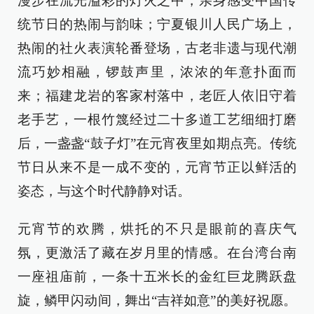
漫步在流光溢彩的灯火之中，亲身感受中国传
统节日的热闹与韵味；宁夏银川人民广场上，
热闹的社火表演轮番登场，古老非遗与现代潮
流巧妙相融，锣鼓声里，浓浓的年意扑面而
来；福建龙岩的客家村落中，老匠人依旧守着
老手艺，一根竹篾经过二十多道工艺细细打磨
后，一盏盏“鼓子灯”在元宵夜里如期点亮。传统
节日从来不是一成不变的，元宵节正以鲜活的
姿态，与这个时代静静对话。
元宵节的欢腾，烘托的不只是眼前的喜庆气
氛，更激活了藏在岁月里的情感。在台湾台南
一座祖庙前，一条十五米长的金红巨龙腾跃盘
旋，鳞甲闪动间，舞出“吉祥如意”的美好祝愿。