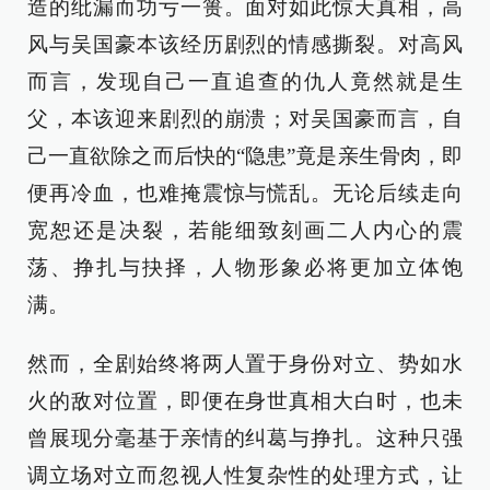
造的纰漏而功亏一篑。面对如此惊天真相，高
风与吴国豪本该经历剧烈的情感撕裂。对高风
而言，发现自己一直追查的仇人竟然就是生
父，本该迎来剧烈的崩溃；对吴国豪而言，自
己一直欲除之而后快的“隐患”竟是亲生骨肉，即
便再冷血，也难掩震惊与慌乱。无论后续走向
宽恕还是决裂，若能细致刻画二人内心的震
荡、挣扎与抉择，人物形象必将更加立体饱
满。
然而，全剧始终将两人置于身份对立、势如水
火的敌对位置，即便在身世真相大白时，也未
曾展现分毫基于亲情的纠葛与挣扎。这种只强
调立场对立而忽视人性复杂性的处理方式，让