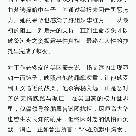
曲梦选择暗中生子，并通过举报来回击黑恶势
力。她的果敢也感染了好姐妹李红月——从最
初的阻止，到后来的支持，直到生命尽头才以
破釜沉舟之姿揭露事件真相，最终在人性的挣
扎里完成了蝶变。
对于作恶多端的吴国豪来说，杨文远的出现宛
如一面镜子，映照出他的罪孽深重，让他感受
到正义逼近的战栗。他杀害杨文远，正是恶对
善的无情践踏与碾压。在吴国豪的权力世界
里，傀儡领导徐鹏虽曾试图抗拒，厨师高大华
也曾生发良知的萌芽，但终因对恶的惧怕而沉
默、消亡。正如鲁迅所言：“不在沉默中爆发，