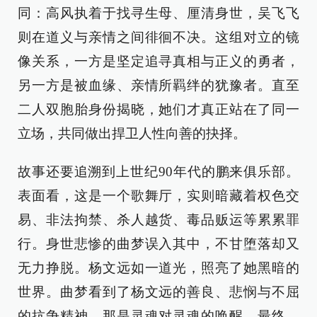
同：高风执着于找寻生母、厘清身世，吴飞飞
则在道义与亲情之间徘徊不决。这组对立的镜
像关系，一方是坚定追寻真相与正义的勇者，
另一方是被血缘、亲情所羁绊的犹豫者。直至
二人双胞胎身份揭晓，她们才真正站在了同一
立场，共同做出捍卫人性向善的抉择。
故事还要追溯到上世纪90年代的鹏来俱乐部。
表面看，这是一个歌舞厅，实则暗藏着权色交
易、非法拘禁、杀人越货、毒品贩运等累累罪
行。身世悲惨的曲梦误入其中，不甘堕落却又
无力挣脱。杨文远如一道光，照亮了她黑暗的
世界。曲梦看到了杨文远的善良、悲悯与不屈
的抗争精神，那是灵魂对灵魂的唤醒。最终，