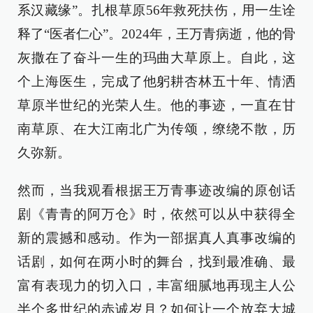
系汉藏缘”。扎根草原56年救死扶伤，用一生诠
释了“医者仁心”。2024年，王万青病逝，他的骨
灰撒在了奋斗一生的玛曲大草原上。自此，这
个上海医生，完成了他躬耕杏林五十年、情洒
草原半世纪的光荣人生。他的事迹，一直在甘
南草原、在大江南北广为传颂，缭绕不散，历
久弥新。
然而，当我观看根据王万青事迹改编的原创话
剧《青青的阿万仓》时，依然可以从中获得全
新的震撼和感动。作为一部据真人真事改编的
话剧，如何在两小时的舞台，找到最准确、最
富有表现力的切入口，丰富细腻地再现主人公
半个多世纪的赤诚岁月？如何让一个放弃大城