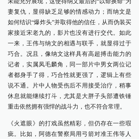
未能充分展现，这使得纳文最后的“以命换命”为
妻复仇，显得缺乏足够的情感动力；而纳文是
如何结识“爆炸头”并取得他的信任，从而伪装买
家接近宋老九的，影片也没有进行交代。如此
一来，王伟与纳文的相遇与联手，就显得过于
巧合。况且，像纳文这样具有高超搏击能力的
记者，实属凤毛麟角，同一部片中男女两位记
者都身手了得，巧合性就更强了，逻辑上有些
说不通。片中人物受伤后不用接受治疗，稍事
休息就能继续打斗，尤其是大胖子头部遭铁锤
重击依然拥有强悍的战斗力，也不符合常理。
《火遮眼》的打戏虽然精彩，但仍存在一些瑕
疵。比如，阿德在警察局用弓箭对准王伟等人