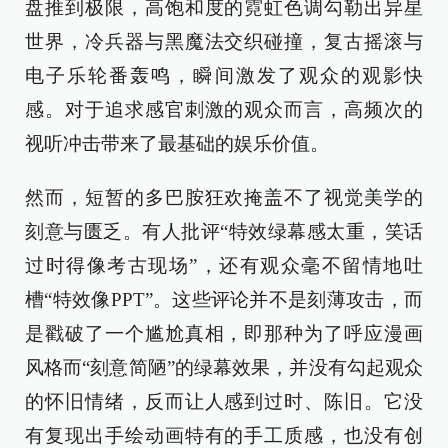
盘推到极限，高饱和度的霓虹色调勾勒出异星
世界，冷兵器与黑魔法交织碰撞，复古摇滚与
电子乐轮番轰鸣，瞬间激发了观众的观影快
感。对于追求感官刺激的观众而言，高频次的
视听冲击带来了最基础的娱乐价值。
然而，短暂的多巴胺狂欢掩盖不了视觉美学的
刻意与匮乏。有人批评“特效绿幕感太重，笑话
过时得像考古现场”，还有观众毫不留情地吐
槽“特效像PPT”。这些评论并不是刻薄攻击，而
是戳破了一个尴尬真相，即那种为了呼应漫画
风格而“刻意简陋”的绿幕效果，并没有勾起观众
的怀旧情绪，反而让人感到过时、陈旧。它没
有复现出手绘动画特有的手工质感，也没有创