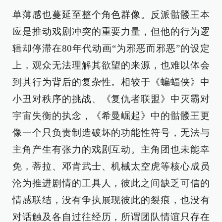
单薄感也蔓延至整个角色群像。反派骷髅王本
应是推动戏剧冲突的重要力量，但他的行为逻
辑却停滞在80年代动画“为邪恶而邪恶”的设定
上，观众无法理解其欲望的来源，也难以体会
到其行为背后的复杂性。相较于《蝙蝠侠》中
小丑对秩序的挑战、《复仇者联盟》中灭霸对
宇宙失衡的执念，《希曼崛起》中的骷髅王更
像一个只负责制造破坏的功能性符号，无法与
主角产生有张力的戏剧互动。主角团也未能幸
免，蒂拉、邓肯武士、机械太空虎等核心成员
沦为推进剧情的工具人，彼此之间缺乏可信的
情感联结，没有争执展现彼此的裂痕，也没有
对话触及各自过往经历，所谓团队情谊只存在