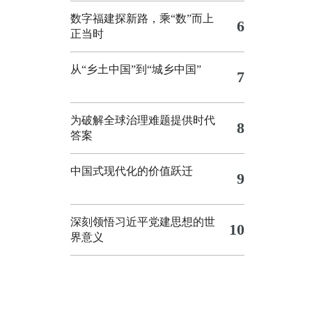
数字福建探新路，乘“数”而上
6
正当时
从“乡土中国”到“城乡中国”
7
为破解全球治理难题提供时代
8
答案
中国式现代化的价值跃迁
9
深刻领悟习近平党建思想的世
10
界意义