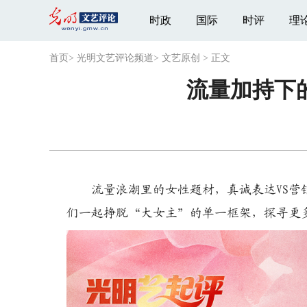
时政
国际
时评
理
首页
>
光明文艺评论频道
>
文艺原创
>
正文
流量加持下
流量浪潮里的女性题材，真诚表达VS
们一起挣脱“大女主”的单一框架，探寻更