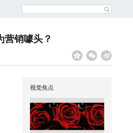
为营销噱头？
视觉焦点