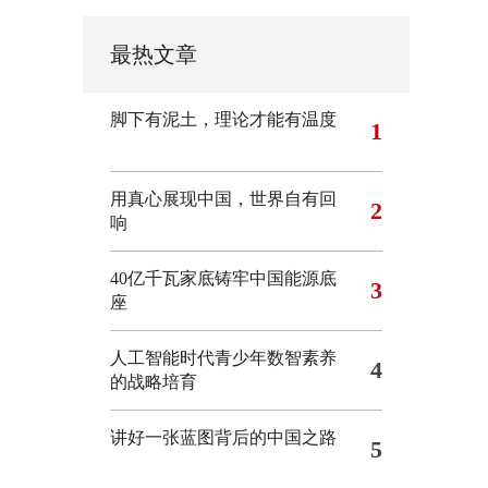
最热文章
脚下有泥土，理论才能有温度
1
用真心展现中国，世界自有回
2
响
40亿千瓦家底铸牢中国能源底
3
座
人工智能时代青少年数智素养
4
的战略培育
讲好一张蓝图背后的中国之路
5