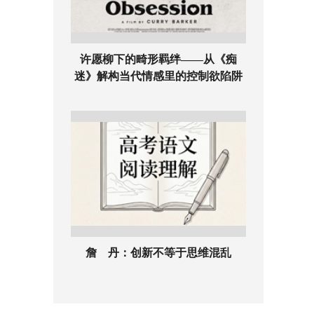
许愿柳下的畸形羁绊——从《痴
迷》解构当代情感里的控制欲陷阱
詹 丹：创新不等于思维混乱